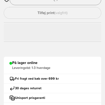
Åbner en Modal til at logge ind eller tilmelde dig som medlem
Tilføj print
(valgfrit)
På lager online
Leveringstid:
1-3 hverdage
Fri fragt ved køb over 699 kr
30 dages returret
Unisport prisgaranti