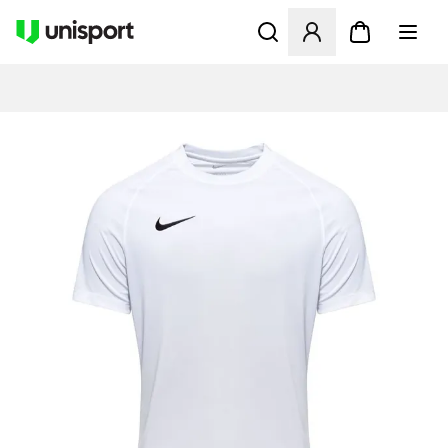
Åbner en Modal til at logge 