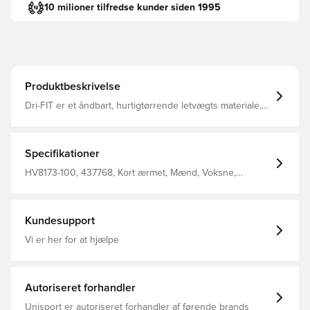
10 milioner tilfredse kunder siden 1995
Produktbeskrivelse
Dri-FIT er et åndbart, hurtigtørrende letvægts materiale,
der leder fugt væk fra kroppen, så du altid holdes tør,
komfortabel og fokuseret Mesh panelet på ryggen tilføjer
ventilation samt en øget åndbarhed Slim fit Fremstillet i
100% polyester.
Specifikationer
HV8173-100, 437768, Kort ærmet, Mænd, Voksne,
Fantrøjer, Nike, Fodboldtrøjer, This Product Is Made With
100% Recycled Polyester Fibers, Hvid
Kundesupport
Vi er her for at hjælpe
Autoriseret forhandler
Unisport er autoriseret forhandler af førende brands