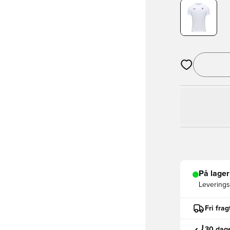
Åbner en Moda
På lager
Leveringst
Fri fra
30 dage