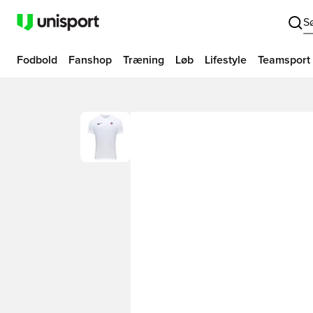
S
Fodbold
Fanshop
Træning
Løb
Lifestyle
Teamsport