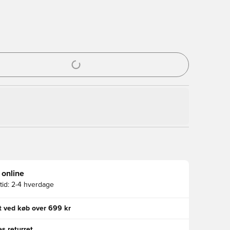
l til at logge ind eller tilmelde dig som medlem
 online
id:
2-4 hverdage
gt ved køb over 699 kr
s returret