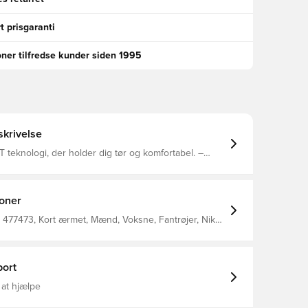
t prisgaranti
oner tilfredse kunder siden 1995
krivelse
T teknologi, der holder dig tør og komfortabel. –
get åndbarhed. – Slim fit. Fremstillet af 100%
polyester.
ioner
 477473, Kort ærmet, Mænd, Voksne, Fantrøjer, Nike,
er, This Product Is Made With 100% Recycled
bers, Hvid, Uden sok
ort
 at hjælpe