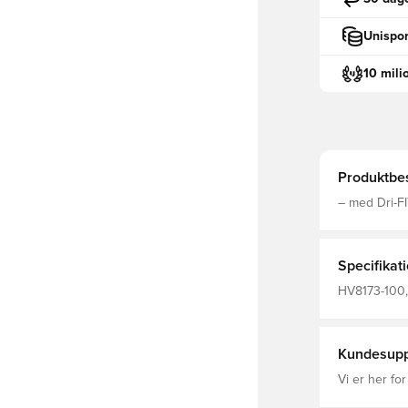
Unispor
10 mili
Produktbes
– med Dri-FI
meshpaneler for ø
genanvendt 
Specifikat
HV8173-100,
Fodboldtrøj
Polyester Fi
Kundesupp
Vi er her for