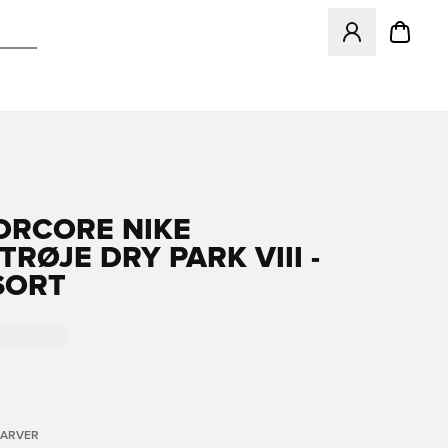
Åbner en Modal ti
ORCORE NIKE
TRØJE DRY PARK VIII -
SORT
FARVER