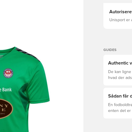
Autorisere
Unisport er 
GUIDES
Authentic v
De kan ligne
hvad der adski
er den rette f
Sådan får d
En fodboldtr
enten det er 