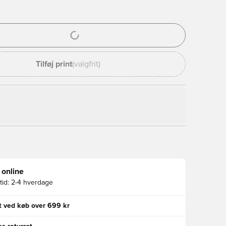
l til at logge ind eller tilmelde dig som medlem
Tilføj print
(valgfrit)
 online
id:
2-4 hverdage
gt ved køb over 699 kr