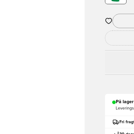
Åbner en Moda
På lager
Leveringst
Fri fra