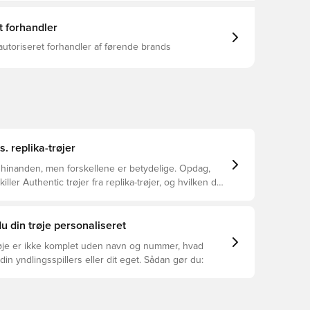
t forhandler
autoriseret forhandler af førende brands
s. replika-trøjer
 hinanden, men forskellene er betydelige. Opdag,
ller Authentic trøjer fra replika-trøjer, og hvilken der
or dig.
u din trøje personaliseret
øje er ikke komplet uden navn og nummer, hvad
din yndlingsspillers eller dit eget. Sådan gør du: