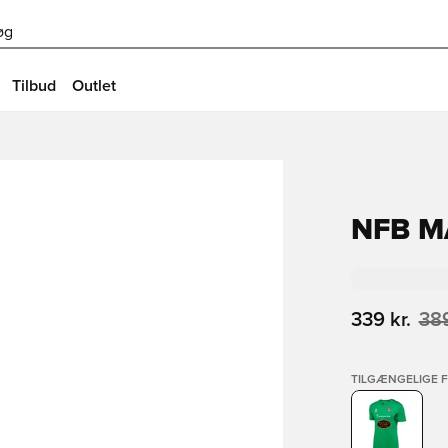
øg
Tilbud
Outlet
NFB M
339 kr.
389
TILGÆNGELIGE 