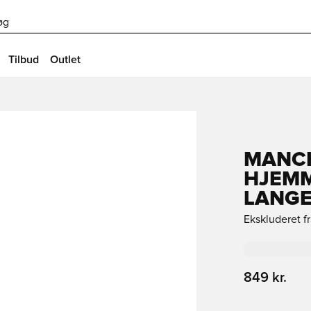
øg
Tilbud
Outlet
MANCH
HJEMM
LANG
Ekskluderet f
849 kr.