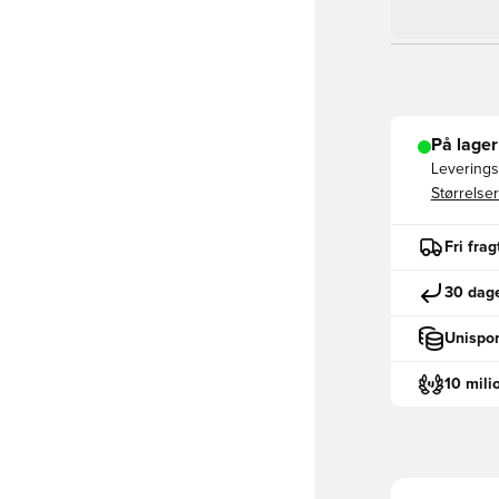
På lager
Leveringst
Størrelser
Fri fra
30 dage
Unispor
10 mili