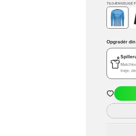
TILGÆNGELIGE 
Opgradér din 
Spille
Matchkv
trøje, d
Åbner en Moda