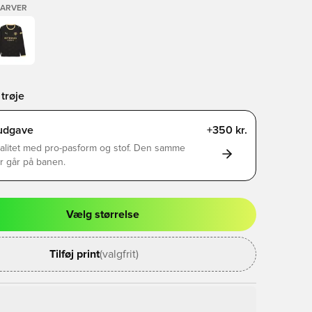
FARVER
trøje
rudgave
+350 kr.
alitet med pro-pasform og stof. Den samme
er går på banen.
Vælg størrelse
l til at logge ind eller tilmelde dig som medlem
Tilføj print
(valgfrit)