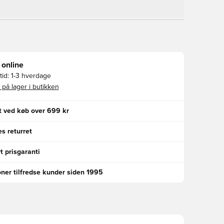
 online
id:
1-3 hverdage
 på lager i butikken
gt ved køb over 699 kr
s returret
t prisgaranti
oner tilfredse kunder siden 1995