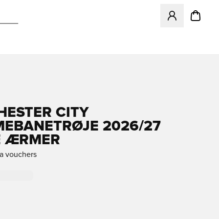
Åbner en Modal ti
ESTER CITY
EBANETRØJE 2026/27
E ÆRMER
ra vouchers