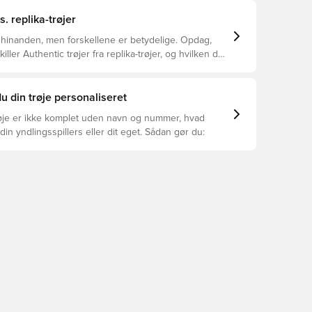
s. replika-trøjer
 hinanden, men forskellene er betydelige. Opdag,
ller Authentic trøjer fra replika-trøjer, og hvilken der
or dig.
u din trøje personaliseret
øje er ikke komplet uden navn og nummer, hvad
din yndlingsspillers eller dit eget. Sådan gør du: