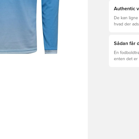
Authentic v
De kan ligne
hvad der adski
er den rette f
Sådan får d
En fodboldtr
enten det er 