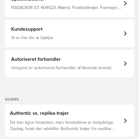
Lazios historiske udeidentitet, samtidig med at den tilføjer
et moderne twist gennem himmelblå accenter og en
P2GACX08 07, 404623, Mænd, Fodboldtrøjer, Fantrøjer,
præcis skræddersyning. En blød geometrisk struktur
Kort ærmet, Voksne, Mizuno, Udebanesæt, 2025/26, Hvid
vævet ind i stoffet nikker til klubbens romerske rødder,
subtil nok til at hviske frem for at råbe - for den fan, der
kender arven bag kammen. Uanset om den bæres på
Kundesupport
tribunen, på gaden eller på banen, er dette mere end en
trøje - det er et andet skin for den moderne Lazio-
Vi er her for at hjælpe
supporter.
Autoriseret forhandler
Unisport er autoriseret forhandler af førende brands
GUIDES
Authentic vs. replika-trøjer
De kan ligne hinanden, men forskellene er betydelige.
Opdag, hvad der adskiller Authentic trøjer fra replika-
trøjer, og hvilken der er den rette for dig.