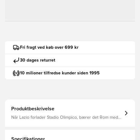
Fri fragt ved køb over 699 kr
30 dages returret
10 milioner tilfredse kunder siden 1995
Produktbeskrivelse
Når Lazio forlader Stadio Olimpico, bærer det Rom med
sig - ikke kun i ånd, men i form. 2025/26 udebanetrøjen
er et udtryk for diskret elegance, der fanger klubbens
DNA i et minimalistisk design, hvor hver detalje siger
meget. Trøjen er fremstillet i uberørt hvid og afspejler
Specifikationer