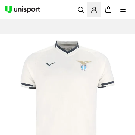
Åbner en Modal til at logge 