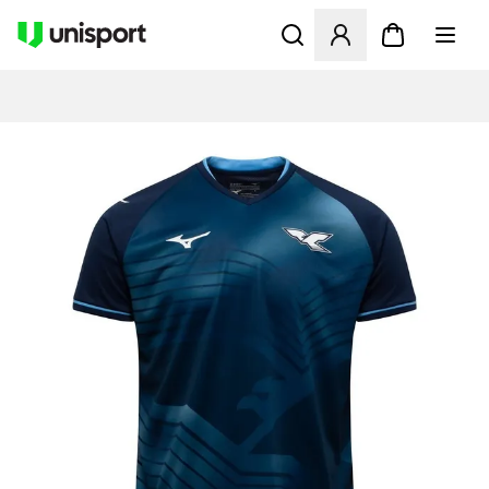
Åbner en Modal til at logge 