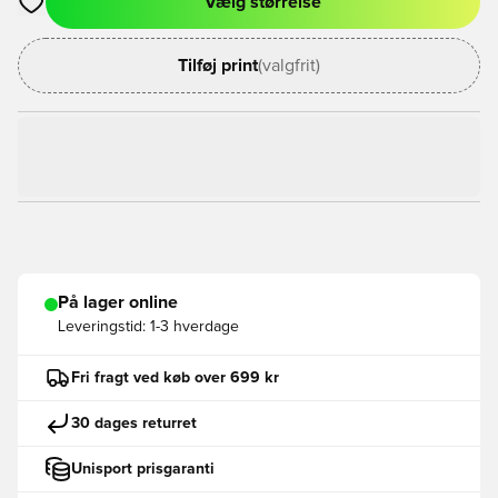
Vælg størrelse
Åbner en Modal til at logge ind eller tilmelde dig som medlem
Tilføj print
(valgfrit)
På lager online
Leveringstid:
1-3 hverdage
Fri fragt ved køb over 699 kr
30 dages returret
Unisport prisgaranti