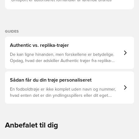
Unisport er autoriseret forhandler af førende brands
GUIDES
Authentic vs. replika-trøjer
De kan ligne hinanden, men forskellene er betydelige.
Opdag, hvad der adskiller Authentic trøjer fra replika-
trøjer, og hvilken der er den rette for dig.
Sådan får du din trøje personaliseret
En fodboldtrøje er ikke komplet uden navn og nummer,
hvad enten det er din yndlingsspillers eller dit eget.
Sådan gør du:
Anbefalet til dig