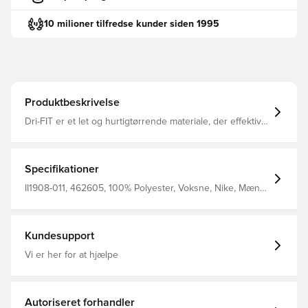
10 milioner tilfredse kunder siden 1995
Produktbeskrivelse
Dri-FIT er et let og hurtigtørrende materiale, der effektivt
transporterer sved væk fra kroppen, så du holdes tør,
komfortabel og fokuseret under hele aktiviteten. Samme
design som spillerne bærer Normal pasform Fremstillet af
100% polyester.
Specifikationer
II1908-011, 462605, 100% Polyester, Voksne, Nike, Mænd,
Fodboldtrøjer, Målmandssæt, Fantrøjer, Sort, 2026/27,
Kort ærmet
Kundesupport
Vi er her for at hjælpe
Autoriseret forhandler