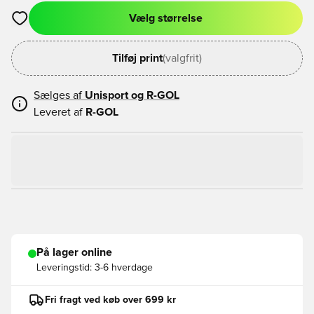
Vælg størrelse
Åbner en Modal til at logge ind eller tilmelde dig som medlem
Tilføj print
(valgfrit)
Sælges af
Unisport og
R-GOL
Leveret af
R-GOL
På lager online
Leveringstid:
3-6 hverdage
Fri fragt ved køb over 699 kr