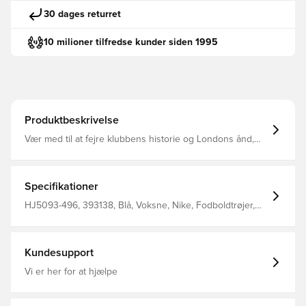
30 dages returret
10 milioner tilfredse kunder siden 1995
Produktbeskrivelse
Vær med til at fejre klubbens historie og Londons ånd,
der altid er i udvikling, med Chelsea FC's 2025/26 Home-
sæt. Denne replica-trøje har en klassisk, blå Chelsea-
farve og et diskret print, der er inspireret af byens
arkitektur.
Specifikationer
HJ5093-496, 393138, Blå, Voksne, Nike, Fodboldtrøjer,
Fantrøjer, Kort ærmet, Hjemmebanesæt, Kvinder, This
Product Is Made With 100% Recycled Polyester Fibers,
2025/26
Kundesupport
Vi er her for at hjælpe