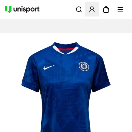
Åbner en Modal til at logge 