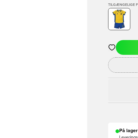
TILGÆNGELIGE 
Åbner en Moda
På lager
Leveringst