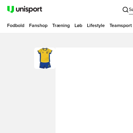
S
Fodbold
Fanshop
Træning
Løb
Lifestyle
Teamsport