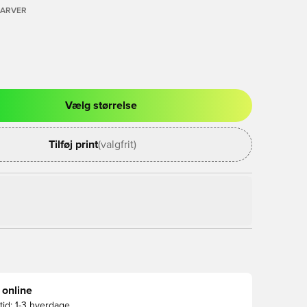
FARVER
Vælg størrelse
l til at logge ind eller tilmelde dig som medlem
Tilføj print
(valgfrit)
 online
id:
1-3 hverdage