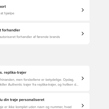
e. Den mere intense og varme gule farve og de
ske blå sidepaneler minder om en ikonisk periode i
ort
ummels funktionelle og
terende 'BeeCool' materiale, som både er let og
 at hjælpe
belt at have på Samme design, som spillerne bruger
lserne, hvorfor vi vil anbefale en størrelse større end
t forhandler
autoriseret forhandler af førende brands
s. replika-trøjer
 hinanden, men forskellene er betydelige. Opdag,
ller Authentic trøjer fra replika-trøjer, og hvilken der
or dig.
u din trøje personaliseret
øje er ikke komplet uden navn og nummer, hvad