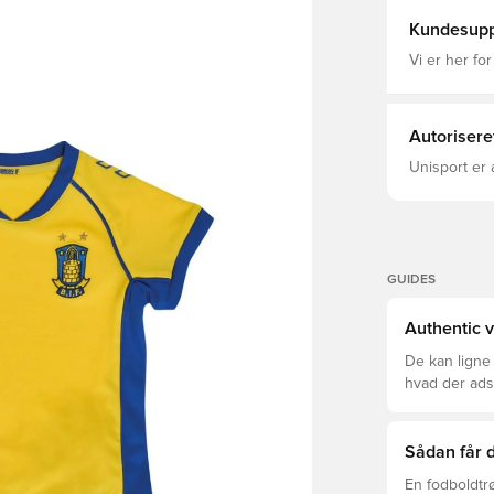
af 2000'ern
karakteristi
Kundesupp
klubbens historie. Trøjen er fremstillet i h
fugttranspor
Vi er her for
meget fleksi
Regular fit Fremstillet af 100% polyester. Bemærk: Modellen er
små i større
normalt.
Autorisere
Unisport er 
GUIDES
Authentic v
De kan ligne
hvad der adski
er den rette f
Sådan får d
En fodboldtr