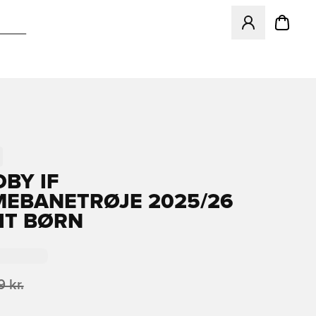
Åbner en Modal ti
BY IF
EBANETRØJE 2025/26
KIT BØRN
 kr.