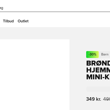
øg
Tilbud
Outlet
-
30
%
Børn
BRØND
HJEMM
MINI-
349 kr.
499