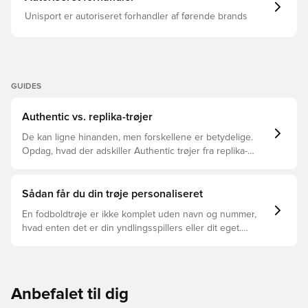
Unisport er autoriseret forhandler af førende brands
GUIDES
Authentic vs. replika-trøjer
De kan ligne hinanden, men forskellene er betydelige.
Opdag, hvad der adskiller Authentic trøjer fra replika-
trøjer, og hvilken der er den rette for dig.
Sådan får du din trøje personaliseret
En fodboldtrøje er ikke komplet uden navn og nummer,
hvad enten det er din yndlingsspillers eller dit eget.
Sådan gør du:
Anbefalet til dig