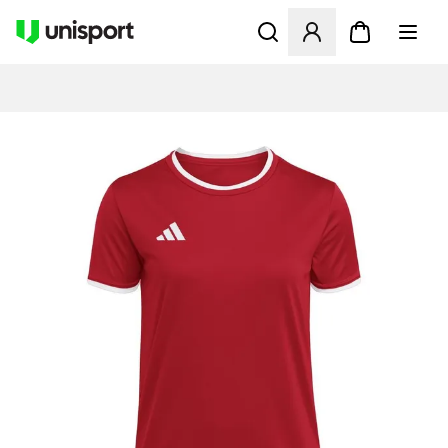
Åbner en Modal til at logge 