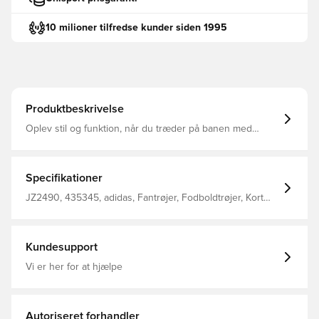
10 milioner tilfredse kunder siden 1995
Produktbeskrivelse
Oplev stil og funktion, når du træder på banen med
Entrada26 trøjen. Designet til dem, der lever og ånder
fodbold, er det velegnet til spillere på alle niveauer Rund
hals CLIMACOOL teknologi Slank pasform 100%
genanvendt polyester
Specifikationer
JZ2490, 435345, adidas, Fantrøjer, Fodboldtrøjer, Kort
ærmet, Voksne, adidas Entrada, Rød, Kvinder
Kundesupport
Vi er her for at hjælpe
Autoriseret forhandler