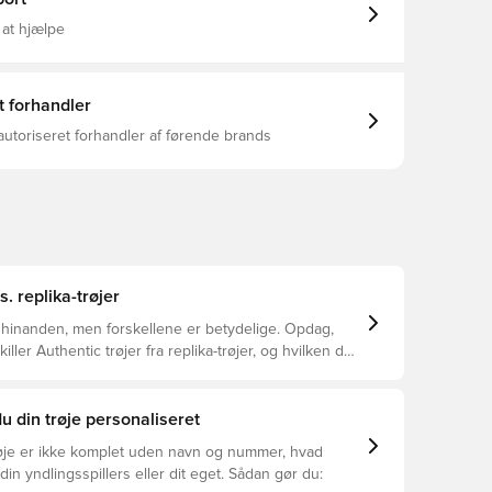
 at hjælpe
t forhandler
autoriseret forhandler af førende brands
s. replika-trøjer
 hinanden, men forskellene er betydelige. Opdag,
ller Authentic trøjer fra replika-trøjer, og hvilken der
or dig.
u din trøje personaliseret
øje er ikke komplet uden navn og nummer, hvad
din yndlingsspillers eller dit eget. Sådan gør du: