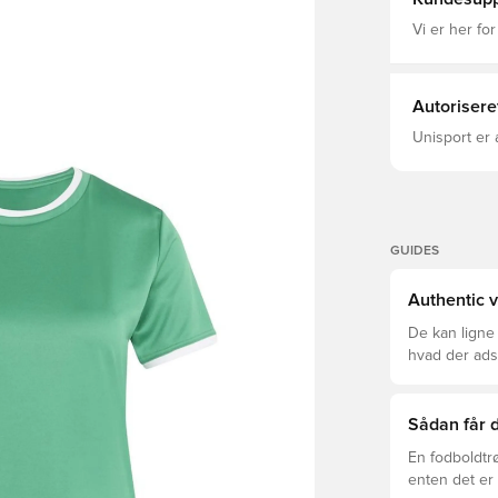
Vi er her for
Autorisere
Unisport er 
GUIDES
Authentic v
De kan ligne
hvad der adski
er den rette f
Sådan får d
En fodboldtr
enten det er 