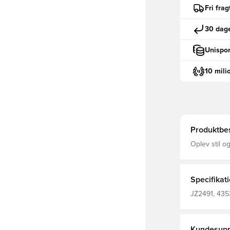
Fri fra
30 dage
Unispor
10 mili
Produktbes
Oplev stil o
trøjen. Desi
velegnet til
Specifikat
JZ2491, 4353
Voksne, adid
Kundesupp