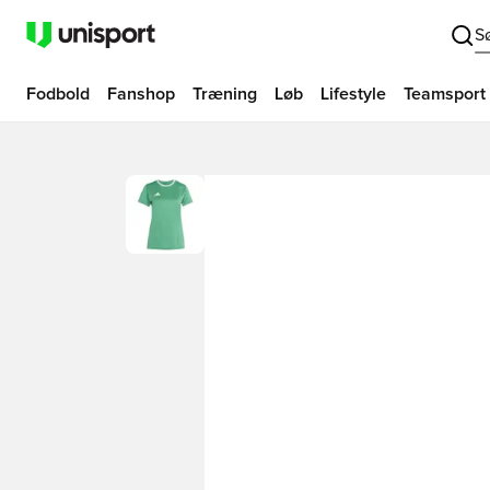
S
Fodbold
Fanshop
Træning
Løb
Lifestyle
Teamsport