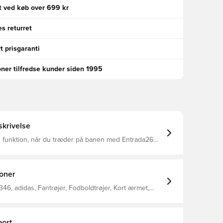
gt ved køb over 699 kr
s returret
t prisgaranti
oner tilfredse kunder siden 1995
krivelse
g funktion, når du træder på banen med Entrada26
gnet til dem, der lever og ånder fodbold, er det
 spillere på alle niveauer Rund hals CLIMACOOL
teknologi Slank pasform 100% genanvendt polyester
ioner
46, adidas, Fantrøjer, Fodboldtrøjer, Kort ærmet,
as Entrada, Grøn, Kvinder
ort