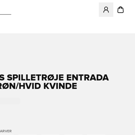
Åbner en Modal ti
S SPILLETRØJE ENTRADA
GRØN/HVID KVINDE
FARVER