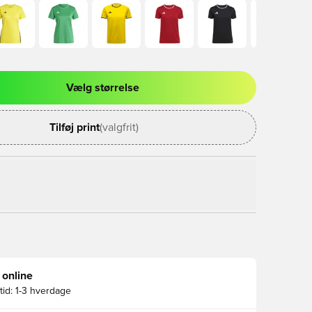
Vælg størrelse
l til at logge ind eller tilmelde dig som medlem
Tilføj print
(valgfrit)
 online
id:
1-3 hverdage