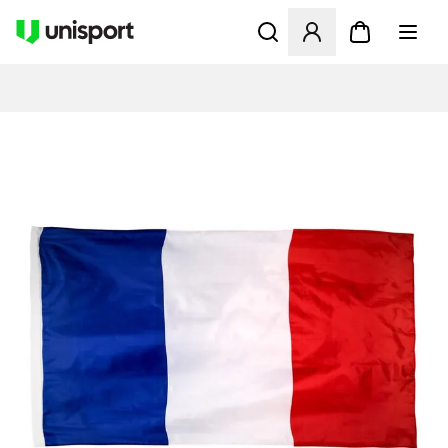
Åbner en Modal til at logge 