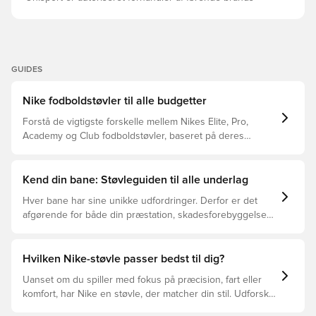
GUIDES
Nike fodboldstøvler til alle budgetter
Forstå de vigtigste forskelle mellem Nikes Elite, Pro,
Academy og Club fodboldstøvler, baseret på deres
funktioner, målgruppe og prisklasser.
Kend din bane: Støvleguiden til alle underlag
Hver bane har sine unikke udfordringer. Derfor er det
afgørende for både din præstation, skadesforebyggelse
og støvlernes levetid, at du vælger de rette støvler til
underlaget, du spiller på. Læs videre for at se, hvilke
støvler der er det bedste valg til de forskellige typer
Hvilken Nike-støvle passer bedst til dig?
underlag.
Uanset om du spiller med fokus på præcision, fart eller
komfort, har Nike en støvle, der matcher din stil. Udforsk
Phantom, Mercurial og Tiempo – og find den model, der