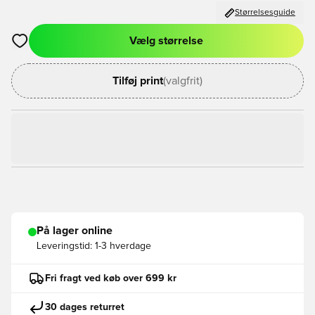
Størrelsesguide
Vælg størrelse
Åbner en Modal til at logge ind eller tilmelde dig som medlem
Tilføj print
(valgfrit)
På lager online
Leveringstid:
1-3 hverdage
Fri fragt ved køb over 699 kr
30 dages returret