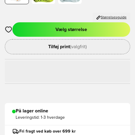
Størrelsesguide
Vælg størrelse
Åbner en Modal til at logge ind eller tilmelde dig som medlem
Tilføj print
(valgfrit)
På lager online
Leveringstid:
1-3 hverdage
Fri fragt ved køb over 699 kr