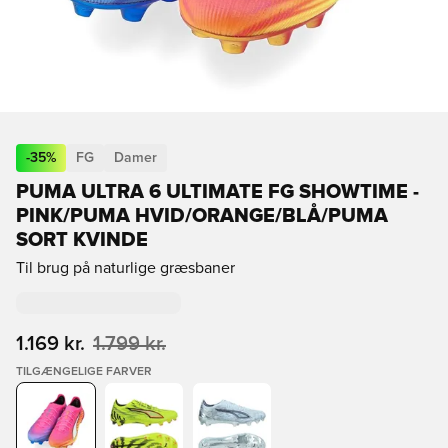
-
35
%
FG
Damer
PUMA ULTRA 6 ULTIMATE FG SHOWTIME -
PINK/PUMA HVID/ORANGE/BLÅ/PUMA
SORT KVINDE
Til brug på naturlige græsbaner
1.169 kr.
1.799 kr.
TILGÆNGELIGE FARVER