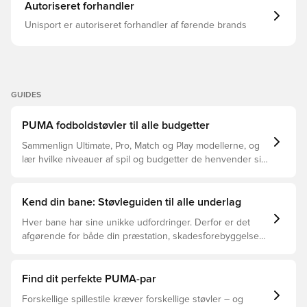
Naturplätzen
Autoriseret forhandler
Unisport er autoriseret forhandler af førende brands
GUIDES
PUMA fodboldstøvler til alle budgetter
Sammenlign Ultimate, Pro, Match og Play modellerne, og
lær hvilke niveauer af spil og budgetter de henvender sig
til.
Kend din bane: Støvleguiden til alle underlag
Hver bane har sine unikke udfordringer. Derfor er det
afgørende for både din præstation, skadesforebyggelse
og støvlernes levetid, at du vælger de rette støvler til
underlaget, du spiller på. Læs videre for at se, hvilke
støvler der er det bedste valg til de forskellige typer
Find dit perfekte PUMA-par
underlag.
Forskellige spillestile kræver forskellige støvler – og