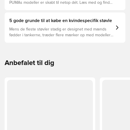
PUMAs modeller er skabt til netop dét. Læs med og find
ud af, om PUMA FUTURE, ULTRA eller KING passer bedst
til din måde at spille på.
5 gode grunde til at købe en kvindespecifik støvle
Mens de fleste støvler stadig er designet med mænds
fødder i tankerne, træder flere mærker op med modeller
bygget specielt til kvindefoden - og der er nogle
overbevisende grunde til at skifte.
Anbefalet til dig