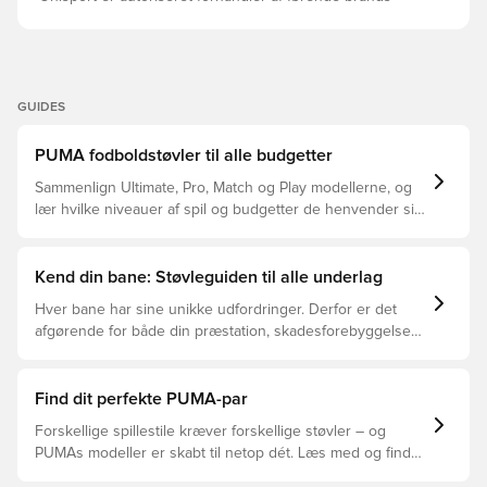
GUIDES
PUMA fodboldstøvler til alle budgetter
Sammenlign Ultimate, Pro, Match og Play modellerne, og
lær hvilke niveauer af spil og budgetter de henvender sig
til.
Kend din bane: Støvleguiden til alle underlag
Hver bane har sine unikke udfordringer. Derfor er det
afgørende for både din præstation, skadesforebyggelse
og støvlernes levetid, at du vælger de rette støvler til
underlaget, du spiller på. Læs videre for at se, hvilke
støvler der er det bedste valg til de forskellige typer
Find dit perfekte PUMA-par
underlag.
Forskellige spillestile kræver forskellige støvler – og
PUMAs modeller er skabt til netop dét. Læs med og find
ud af, om PUMA FUTURE, ULTRA eller KING passer bedst