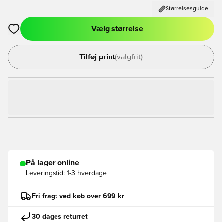
Størrelsesguide
Vælg størrelse
Åbner en Modal til at logge ind eller tilmelde dig som medlem
Tilføj print
(valgfrit)
På lager online
Leveringstid:
1-3 hverdage
Fri fragt ved køb over 699 kr
30 dages returret