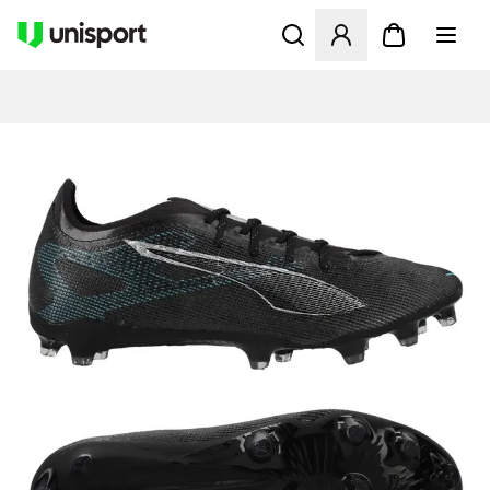
Åbner en Modal til at logge 