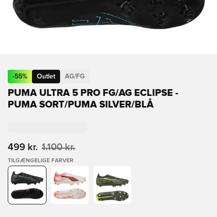
-
55
%
Outlet
AG/FG
PUMA ULTRA 5 PRO FG/AG ECLIPSE -
PUMA SORT/PUMA SILVER/BLÅ
499 kr.
1.100 kr.
TILGÆNGELIGE FARVER