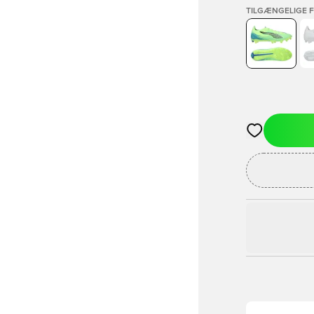
TILGÆNGELIGE 
Åbner en Moda