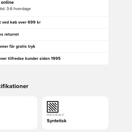
 online
id:
3-6 hverdage
gt ved køb over 699 kr
s returret
er får gratis tryk
oner tilfredse kunder siden 1995
ifikationer
MATERIALE
Syntetisk