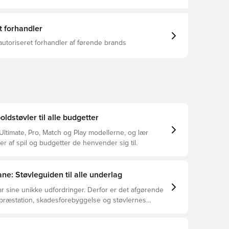
t forhandler
autoriseret forhandler af førende brands
dstøvler til alle budgetter
ltimate, Pro, Match og Play modellerne, og lær
er af spil og budgetter de henvender sig til.
ne: Støvleguiden til alle underlag
r sine unikke udfordringer. Derfor er det afgørende
 præstation, skadesforebyggelse og støvlernes
 vælger de rette støvler til underlaget, du spiller på.
r at se, hvilke støvler der er det bedste valg til de