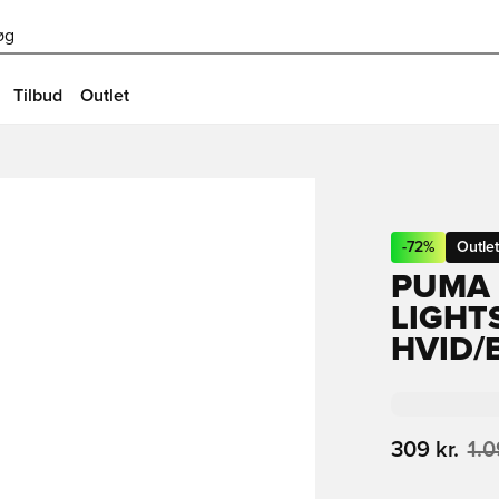
øg
Tilbud
Outlet
-
72
%
Outlet
PUMA 
LIGHT
HVID/
309 kr.
1.0