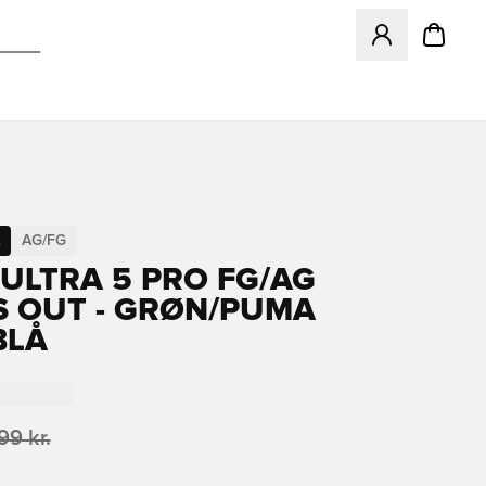
Åbner en Modal ti
AG/FG
ULTRA 5 PRO FG/AG
S OUT - GRØN/PUMA
BLÅ
99 kr.