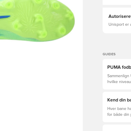
Autorisere
Unisport er 
GUIDES
PUMA fodbol
Sammenlign U
hvilke niveau
Kend din ba
Hver bane ha
for både din
levetid, at du
Læs videre fo