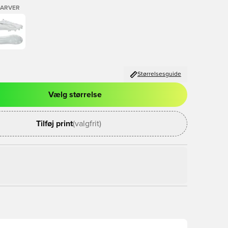
FARVER
Størrelsesguide
Vælg størrelse
l til at logge ind eller tilmelde dig som medlem
Tilføj print
(valgfrit)