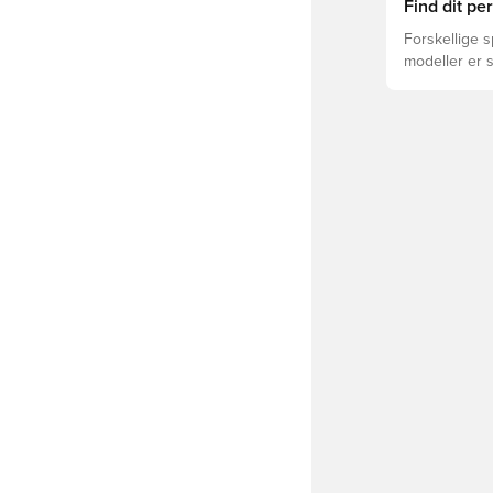
forskellige t
Find dit p
Forskellige s
modeller er 
FUTURE, ULTR