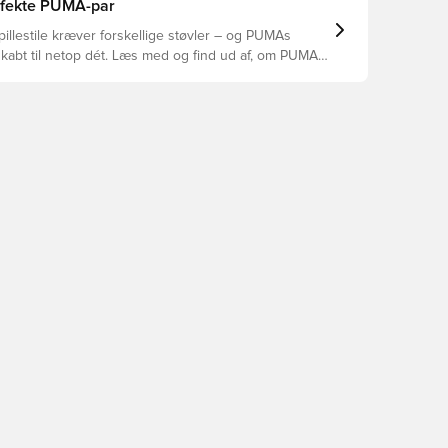
yper underlag.
erfekte PUMA-par
pillestile kræver forskellige støvler – og PUMAs
skabt til netop dét. Læs med og find ud af, om PUMA
A eller KING passer bedst til din måde at spille på.