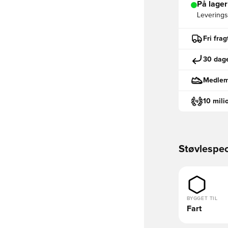
På lager
Leveringst
Fri fra
30 dage
Medlemm
10 mili
Støvlespec
BYGGET TIL
Fart