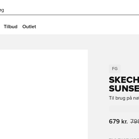
øg
Tilbud
Outlet
FG
SKECH
SUNSE
Til brug på n
679 kr.
799