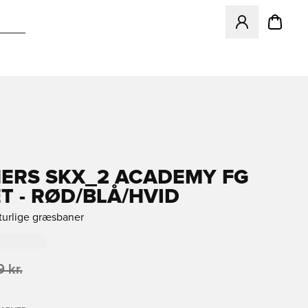
Åbner en Modal ti
ERS SKX_2 ACADEMY FG
T - RØD/BLÅ/HVID
aturlige græsbaner
 kr.