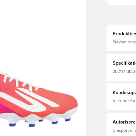
Produktbes
Støvlen bru
er udviklet 
eksperter til
overdel med
overdelen, d
Specifikat
TPU-ydersål 
acceleration
252117-BBLP,
stødabsorbering for e
Academy, Ud
knopper, bereg
Kvinder, Fod
Skechers opl
Kundesupp
Vi er her for
Autorisere
Unisport er 