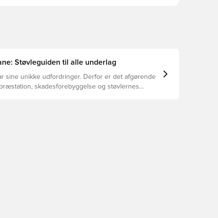
ne: Støvleguiden til alle underlag
r sine unikke udfordringer. Derfor er det afgørende
 præstation, skadesforebyggelse og støvlernes
 vælger de rette støvler til underlaget, du spiller på.
r at se, hvilke støvler der er det bedste valg til de
yper underlag.