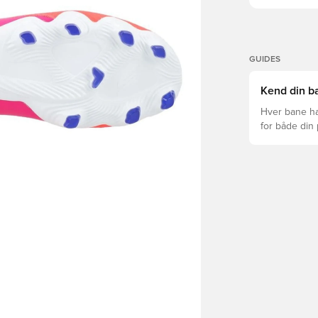
GUIDES
Kend din ba
Hver bane ha
for både din
levetid, at du
Læs videre fo
forskellige t