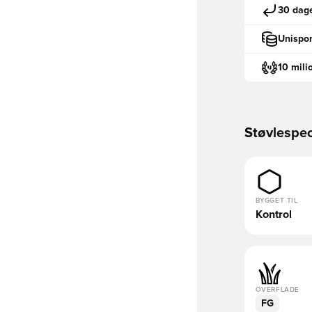
30 dage
Unispor
10 mili
Støvlespec
BYGGET TIL
Kontrol
OVERFLADE
FG