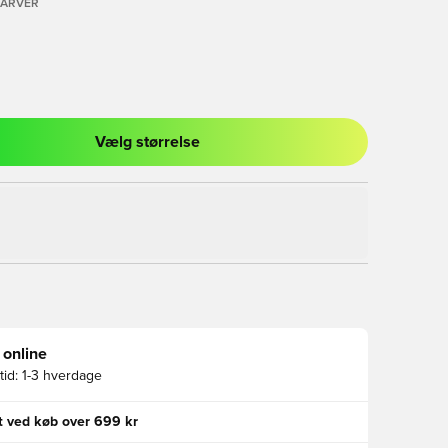
FARVER
Vælg størrelse
l til at logge ind eller tilmelde dig som medlem
 online
id:
1-3 hverdage
gt ved køb over 699 kr