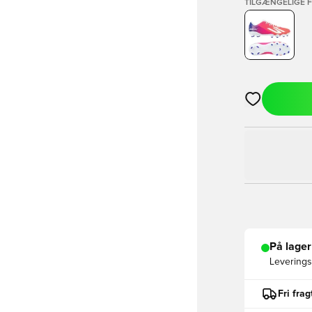
TILGÆNGELIGE 
Åbner en Moda
På lager
Leveringst
Fri fra