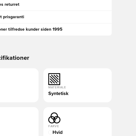
s returret
t prisgaranti
oner tilfredse kunder siden 1995
ifikationer
MATERIALE
Syntetisk
FARVE
Hvid