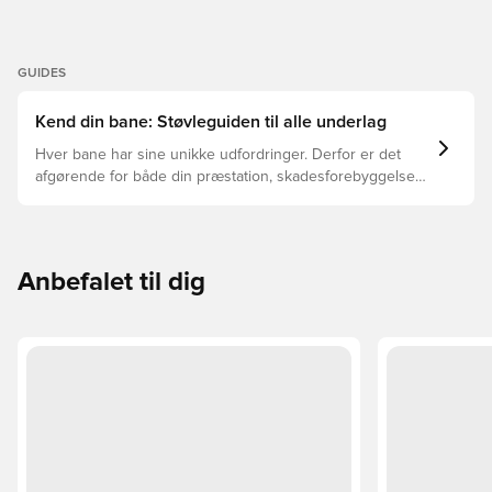
overflader - dvs. våde græsbaner. Bemærk: Skechers
siger, at ydersålens farve kan falme ved brug.
GUIDES
Kend din bane: Støvleguiden til alle underlag
Hver bane har sine unikke udfordringer. Derfor er det
afgørende for både din præstation, skadesforebyggelse
og støvlernes levetid, at du vælger de rette støvler til
underlaget, du spiller på. Læs videre for at se, hvilke
støvler der er det bedste valg til de forskellige typer
underlag.
Anbefalet til dig