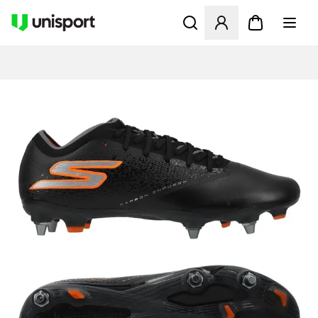
Åbner en Modal til at logge 