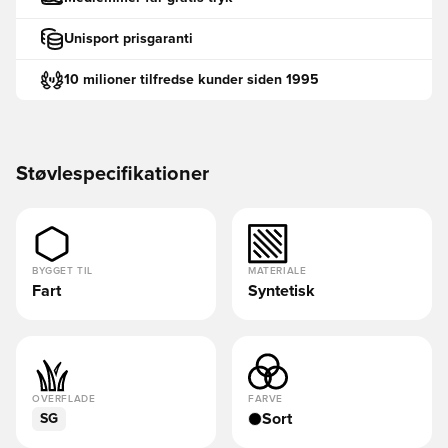
Unisport prisgaranti
10 milioner tilfredse kunder siden 1995
Støvlespecifikationer
BYGGET TIL
MATERIALE
Fart
Syntetisk
OVERFLADE
FARVE
Sort
SG