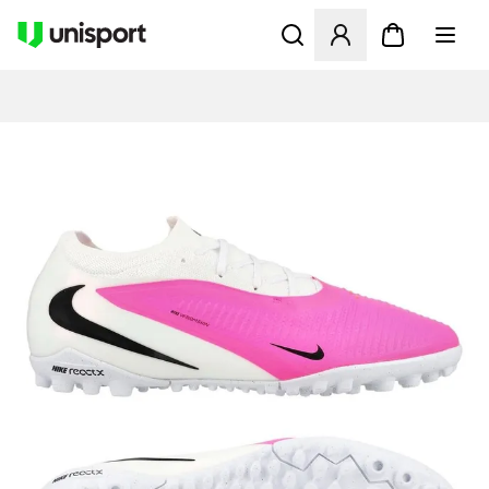
Åbner en Modal til at logge 