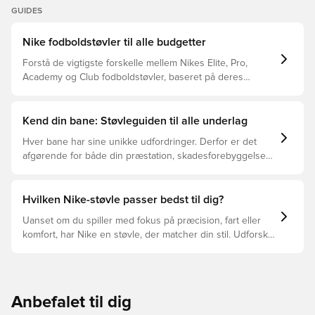
GUIDES
Nike fodboldstøvler til alle budgetter
Forstå de vigtigste forskelle mellem Nikes Elite, Pro,
Academy og Club fodboldstøvler, baseret på deres
funktioner, målgruppe og prisklasser.
Kend din bane: Støvleguiden til alle underlag
Hver bane har sine unikke udfordringer. Derfor er det
afgørende for både din præstation, skadesforebyggelse
og støvlernes levetid, at du vælger de rette støvler til
underlaget, du spiller på. Læs videre for at se, hvilke
støvler der er det bedste valg til de forskellige typer
Hvilken Nike-støvle passer bedst til dig?
underlag.
Uanset om du spiller med fokus på præcision, fart eller
komfort, har Nike en støvle, der matcher din stil. Udforsk
Phantom, Mercurial og Tiempo – og find den model, der
passer perfekt til dig og dit spil.
Anbefalet til dig