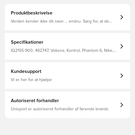
Produktbeskrivelse
Verden kender ikke dit navn ... endnu. Sørg for, at de
aldrig glemmer det med Phantom 6 Pro. Skoens VNMSkin
og Flyknit-materiale styrker din præcision med et godt
greb, så din præcision løftes til et højere niveau, og det
gode greb hjælper dig med at komme forbi
Specifikationer
forsvarsspillerne.
IQ2155-900, 462747, Voksne, Kontrol, Phantom 6, Nike,
Mænd, Kvinder, Fodboldstøvler, Uden sok, Syntetisk, Turf
(TF), Pro, Bedre, Nike Breakout, Pink
Kundesupport
Vi er her for at hjælpe
Autoriseret forhandler
Unisport er autoriseret forhandler af førende brands