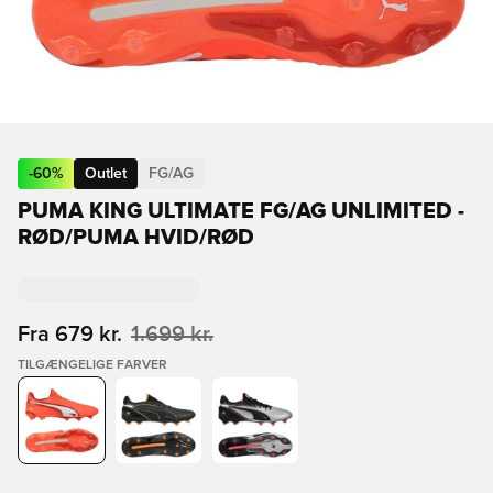
-
60
%
Outlet
FG/AG
PUMA KING ULTIMATE FG/AG UNLIMITED -
RØD/PUMA HVID/RØD
Fra
679 kr.
1.699 kr.
TILGÆNGELIGE FARVER