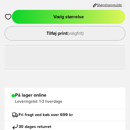
Størrelsesguide
Vælg størrelse
Åbner en Modal til at logge ind eller tilmelde dig som medlem
Tilføj print
(valgfrit)
På lager online
Leveringstid:
1-3 hverdage
Fri fragt ved køb over 699 kr
30 dages returret