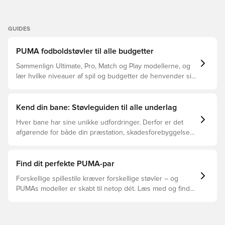
GUIDES
PUMA fodboldstøvler til alle budgetter
Sammenlign Ultimate, Pro, Match og Play modellerne, og
lær hvilke niveauer af spil og budgetter de henvender sig
til.
Kend din bane: Støvleguiden til alle underlag
Hver bane har sine unikke udfordringer. Derfor er det
afgørende for både din præstation, skadesforebyggelse
og støvlernes levetid, at du vælger de rette støvler til
underlaget, du spiller på. Læs videre for at se, hvilke
støvler der er det bedste valg til de forskellige typer
Find dit perfekte PUMA-par
underlag.
Forskellige spillestile kræver forskellige støvler – og
PUMAs modeller er skabt til netop dét. Læs med og find
ud af, om PUMA FUTURE, ULTRA eller KING passer bedst
til din måde at spille på.