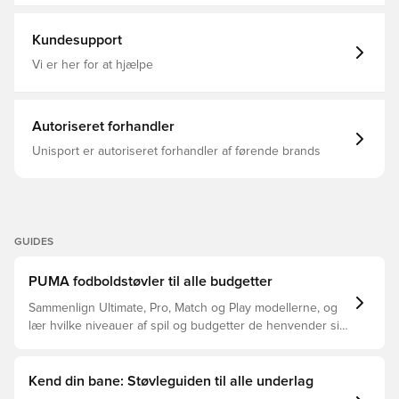
Schnürsenkel Absatzart: Flach PUMA Branding-Details
Syntetisk, Play, Basic, Turf (TF), Uden sok
Kundesupport
Vi er her for at hjælpe
Autoriseret forhandler
Unisport er autoriseret forhandler af førende brands
GUIDES
PUMA fodboldstøvler til alle budgetter
Sammenlign Ultimate, Pro, Match og Play modellerne, og
lær hvilke niveauer af spil og budgetter de henvender sig
til.
Kend din bane: Støvleguiden til alle underlag