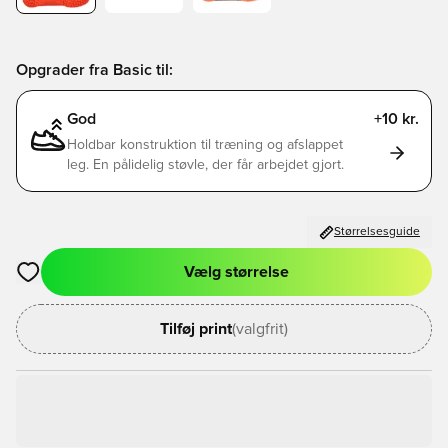
Opgrader fra Basic til:
God
+10 kr.
Holdbar konstruktion til træning og afslappet
leg. En pålidelig støvle, der får arbejdet gjort.
Størrelsesguide
Vælg størrelse
Åbner en Modal til at logge ind eller tilmelde dig som medlem
Tilføj print
(valgfrit)