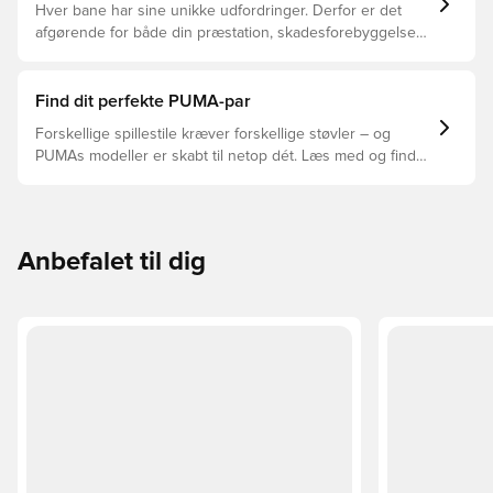
Hver bane har sine unikke udfordringer. Derfor er det
afgørende for både din præstation, skadesforebyggelse
og støvlernes levetid, at du vælger de rette støvler til
underlaget, du spiller på. Læs videre for at se, hvilke
støvler der er det bedste valg til de forskellige typer
Find dit perfekte PUMA-par
underlag.
Forskellige spillestile kræver forskellige støvler – og
PUMAs modeller er skabt til netop dét. Læs med og find
ud af, om PUMA FUTURE, ULTRA eller KING passer bedst
til din måde at spille på.
Anbefalet til dig