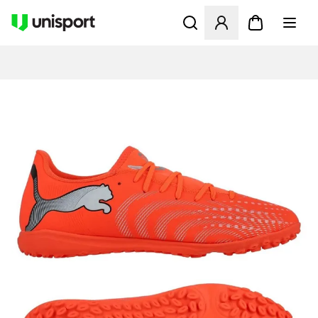
Åbner en Modal til at logge 