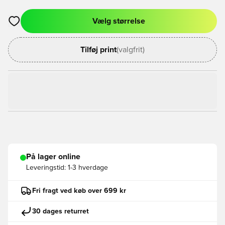
Vælg størrelse
Åbner en Modal til at logge ind eller tilmelde dig som medlem
Tilføj print
(valgfrit)
På lager online
Leveringstid:
1-3 hverdage
Fri fragt ved køb over 699 kr
30 dages returret