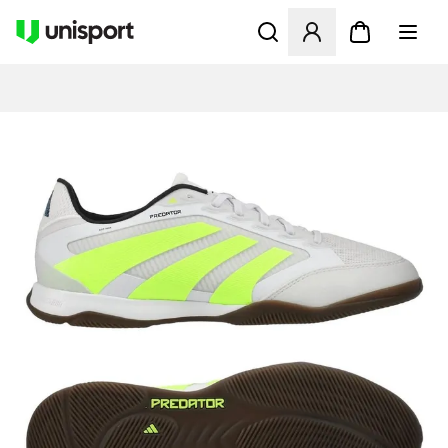
Åbner en Modal til at logge 