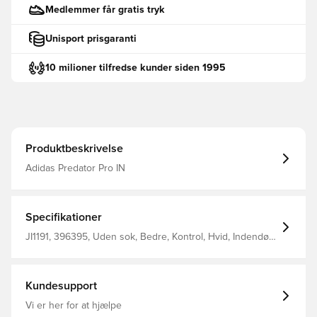
Medlemmer får gratis tryk
Unisport prisgaranti
10 milioner tilfredse kunder siden 1995
Produktbeskrivelse
Adidas Predator Pro IN
Specifikationer
JI1191, 396395, Uden sok, Bedre, Kontrol, Hvid, Indendørs
(IC), Mænd, Voksne, Strik, Indendørssko, adidas, Pro,
Predator, adidas Radiant Blaze
Kundesupport
Vi er her for at hjælpe