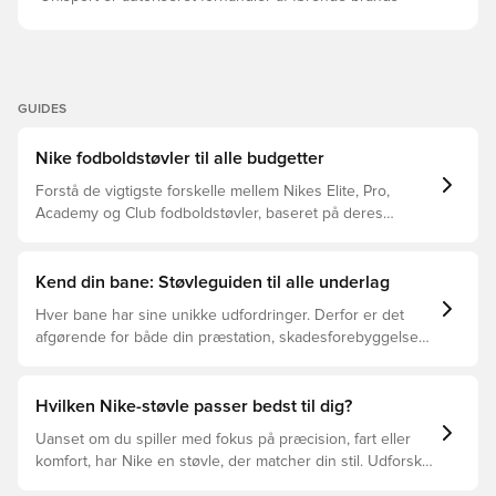
GUIDES
Nike fodboldstøvler til alle budgetter
Forstå de vigtigste forskelle mellem Nikes Elite, Pro,
Academy og Club fodboldstøvler, baseret på deres
funktioner, målgruppe og prisklasser.
Kend din bane: Støvleguiden til alle underlag
Hver bane har sine unikke udfordringer. Derfor er det
afgørende for både din præstation, skadesforebyggelse
og støvlernes levetid, at du vælger de rette støvler til
underlaget, du spiller på. Læs videre for at se, hvilke
støvler der er det bedste valg til de forskellige typer
Hvilken Nike-støvle passer bedst til dig?
underlag.
Uanset om du spiller med fokus på præcision, fart eller
komfort, har Nike en støvle, der matcher din stil. Udforsk
Phantom, Mercurial og Tiempo – og find den model, der