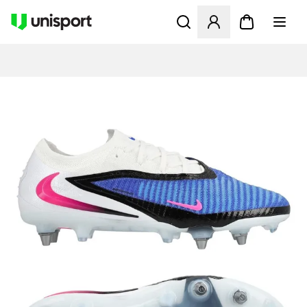
Åbner en Modal til at logge 