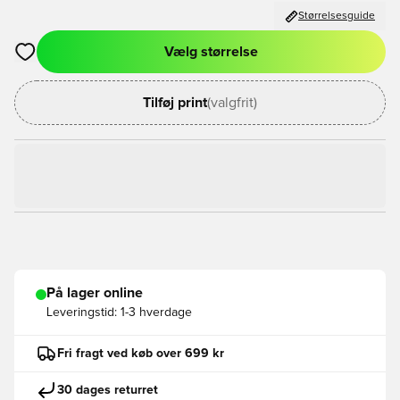
Størrelsesguide
Vælg størrelse
Åbner en Modal til at logge ind eller tilmelde dig som medlem
Tilføj print
(valgfrit)
På lager online
Leveringstid:
1-3 hverdage
Fri fragt ved køb over 699 kr
30 dages returret