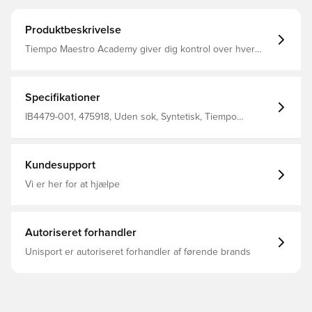
Produktbeskrivelse
Tiempo Maestro Academy giver dig kontrol over hver
berøring. Dens bløde tekstur, der er lavet med FlyTouch-
læder, giver dig kontrol over bolden for at hjælpe dig
med at skabe kaos i ethvert forsvar.
Specifikationer
IB4479-001, 475918, Uden sok, Syntetisk, Tiempo
Maestro, Nike, Kvinder, Mænd, Fodboldstøvler, Kontrol,
Academy, God, Voksne, Kunstgræs (AG), Sort, Nike
Shadow FA26
Kundesupport
Vi er her for at hjælpe
Autoriseret forhandler
Unisport er autoriseret forhandler af førende brands