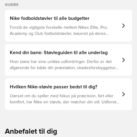
GUIDES
Nike fodboldstøvler til alle budgetter
Forstå de vigtigste forskelle mellem Nikes Elite, Pro,
Academy og Club fodboldstøvler, baseret på deres
funktioner, målgruppe og prisklasser.
Kend din bane: Støvleguiden til alle underlag
Hver bane har sine unikke udfordringer. Derfor er det
afgørende for både din præstation, skadesforebyggelse
og støvlernes levetid, at du vælger de rette støvler til
underlaget, du spiller på. Læs videre for at se, hvilke
støvler der er det bedste valg til de forskellige typer
Hvilken Nike-støvle passer bedst til dig?
underlag.
Uanset om du spiller med fokus på præcision, fart eller
komfort, har Nike en støvle, der matcher din stil. Udforsk
Phantom, Mercurial og Tiempo – og find den model, der
passer perfekt til dig og dit spil.
Anbefalet til dig