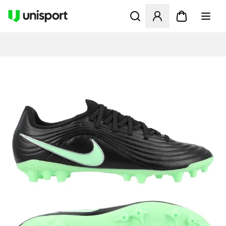
Åbner en Modal til at logge 