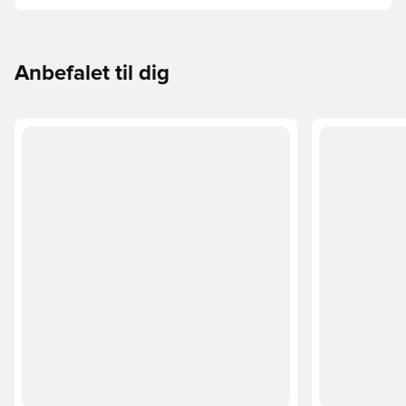
Phantom, Mercurial og Tiempo – og find den model, der
passer perfekt til dig og dit spil.
Anbefalet til dig