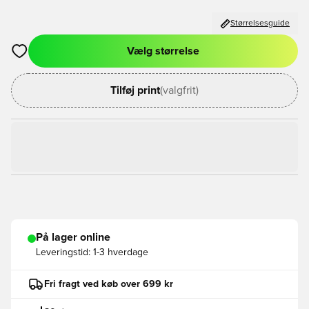
Størrelsesguide
Vælg størrelse
Åbner en Modal til at logge ind eller tilmelde dig som medlem
Tilføj print
(valgfrit)
På lager online
Leveringstid:
1-3 hverdage
Fri fragt ved køb over 699 kr