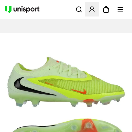
Åbner en Modal til at logge 