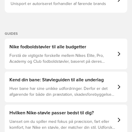
Unisport er autoriseret forhandler af førende brands
GUIDES
Nike fodboldstøvler til alle budgetter
Forstå de vigtigste forskelle mellem Nikes Elite, Pro,
Academy og Club fodboldstøvler, baseret på deres
funktioner, målgruppe og prisklasser.
Kend din bane: Støvleguiden til alle underlag
Hver bane har sine unikke udfordringer. Derfor er det
afgørende for både din præstation, skadesforebyggelse
og støvlernes levetid, at du vælger de rette støvler til
underlaget, du spiller på. Læs videre for at se, hvilke
støvler der er det bedste valg til de forskellige typer
Hvilken Nike-støvle passer bedst til dig?
underlag.
Uanset om du spiller med fokus på præcision, fart eller
komfort, har Nike en støvle, der matcher din stil. Udforsk