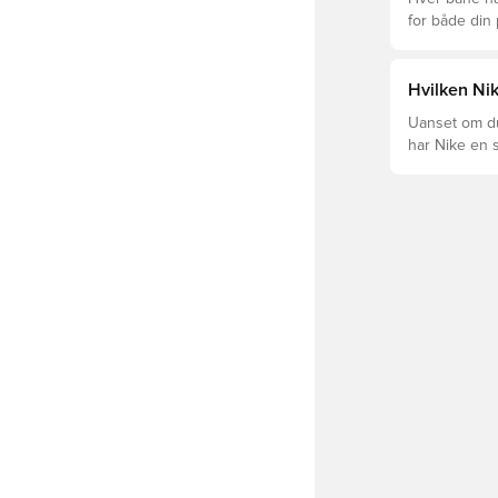
for både din
levetid, at du
Læs videre fo
forskellige t
Hvilken Nik
Uanset om du 
har Nike en s
Mercurial og 
dig og dit spil