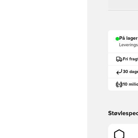
På lager
Leveringst
Fri fra
30 dage
10 mili
Støvlespec