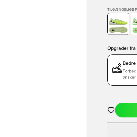
TILGÆNGELIGE 
Opgrader fra 
Bedre
Forbedr
ønsker 
Åbner en Moda