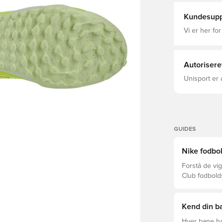
tåboksen, fo
bold Populær model m
Kundesupp
ydersål, hvi
såsom plast-
Vi er her for
Autorisere
Unisport er 
GUIDES
Nike fodbol
Forstå de vig
Club fodbold
prisklasser.
Kend din ba
Hver bane ha