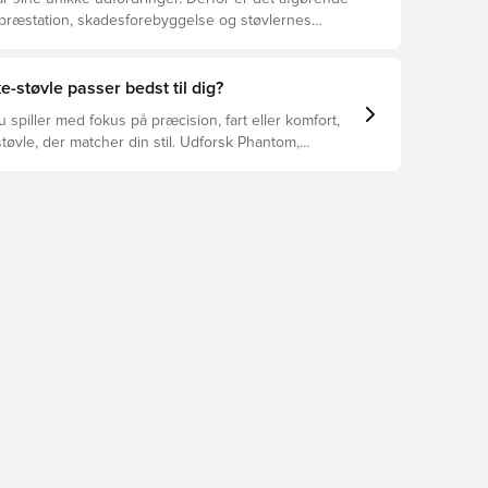
 præstation, skadesforebyggelse og støvlernes
 vælger de rette støvler til underlaget, du spiller på.
r at se, hvilke støvler der er det bedste valg til de
yper underlag.
e-støvle passer bedst til dig?
spiller med fokus på præcision, fart eller komfort,
tøvle, der matcher din stil. Udforsk Phantom,
Tiempo – og find den model, der passer perfekt til
.