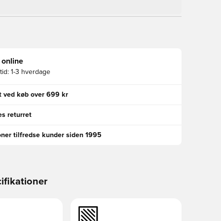
 online
id:
1-3 hverdage
gt ved køb over 699 kr
s returret
oner tilfredse kunder siden 1995
ifikationer