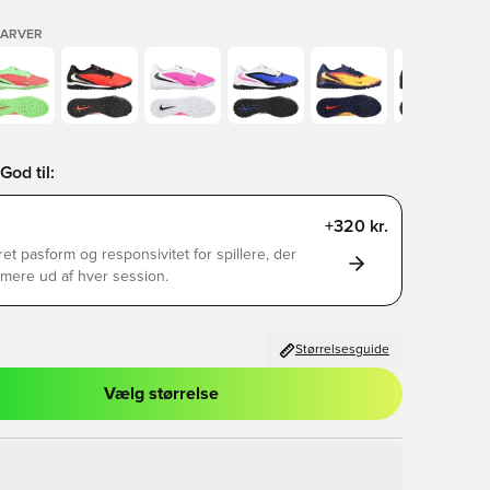
FARVER
God til:
+320 kr.
et pasform og responsivitet for spillere, der
mere ud af hver session.
Størrelsesguide
Vælg størrelse
l til at logge ind eller tilmelde dig som medlem