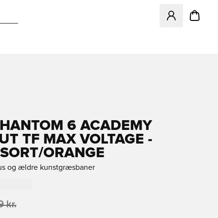
Åbner en Modal ti
PHANTOM 6 ACADEMY
UT TF MAX VOLTAGE -
/SORT/ORANGE
rus og ældre kunstgræsbaner
 kr.