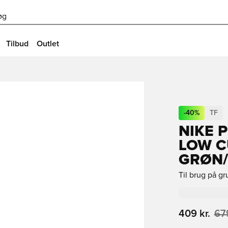
øg
Tilbud
Outlet
-
40
%
TF
NIKE 
LOW C
GRØN
Til brug på g
409 kr.
679