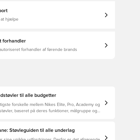
r en tættere pasform og skarpere kontakt fra klem til
ed lavt snit Dette er en sko med TF
ort
lket gør den velegnet til brug på kunstige overflader,
 og grusbaner.
 at hjælpe
t forhandler
autoriseret forhandler af førende brands
dstøvler til alle budgetter
tigste forskelle mellem Nikes Elite, Pro, Academy og
støvler, baseret på deres funktioner, målgruppe og
ne: Støvleguiden til alle underlag
r sine unikke udfordringer. Derfor er det afgørende