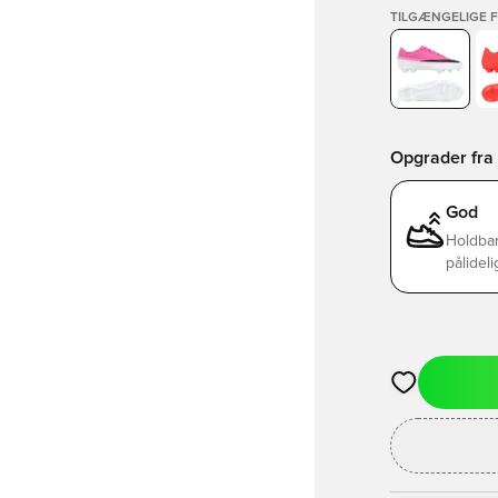
TILGÆNGELIGE 
Opgrader fra B
God
Holdbar
pålideli
Åbner en Moda