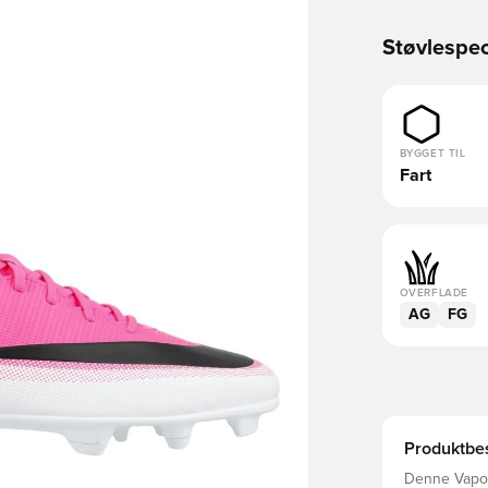
Støvlespec
BYGGET TIL
Fart
OVERFLADE
AG
FG
Produktbes
Denne Vapor 