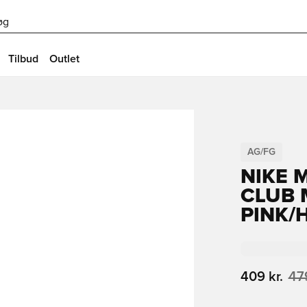
øg
Tilbud
Outlet
AG/FG
NIKE 
CLUB 
PINK/
409 kr.
479