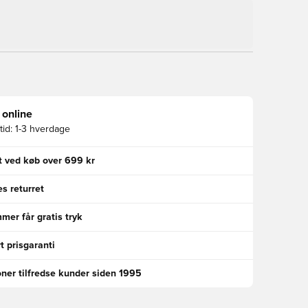
 online
id:
1-3 hverdage
gt ved køb over 699 kr
s returret
er får gratis tryk
t prisgaranti
oner tilfredse kunder siden 1995