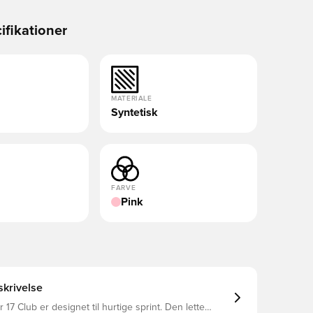
ifikationer
MATERIALE
Syntetisk
FARVE
Pink
krivelse
17 Club er designet til hurtige sprint. Den lette