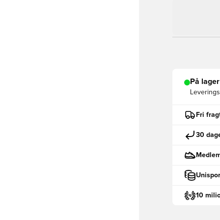
På lager
Leveringst
Fri fra
30 dage
Medlemm
Unispor
10 mili