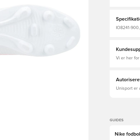
plade kombin
tætsiddende,
tæerne, mens
drejninger o
Specifikat
IO8241-900, 
Uden sok, Ni
Fodboldstøvl
Kundesupp
Vi er her for
Autorisere
Unisport er 
GUIDES
Nike fodbol