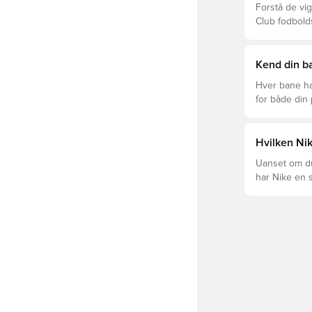
Forstå de vig
Club fodbold
prisklasser.
Kend din ba
Hver bane ha
for både din
levetid, at du
Læs videre fo
forskellige t
Hvilken Nik
Uanset om du 
har Nike en s
Mercurial og 
dig og dit spil