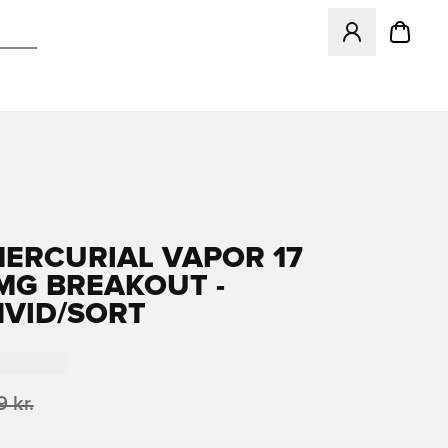
Åbner en Modal ti
MERCURIAL VAPOR 17
MG BREAKOUT -
HVID/SORT
 kr.