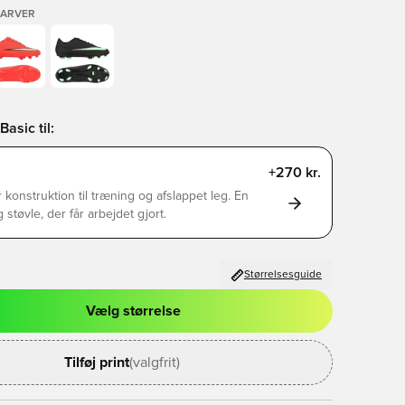
FARVER
asic til:
+270 kr.
 konstruktion til træning og afslappet leg. En
g støvle, der får arbejdet gjort.
Størrelsesguide
Vælg størrelse
l til at logge ind eller tilmelde dig som medlem
Tilføj print
(valgfrit)