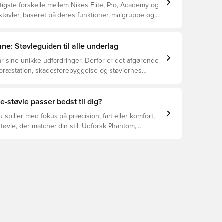
tigste forskelle mellem Nikes Elite, Pro, Academy og
støvler, baseret på deres funktioner, målgruppe og
ne: Støvleguiden til alle underlag
r sine unikke udfordringer. Derfor er det afgørende
 præstation, skadesforebyggelse og støvlernes
 vælger de rette støvler til underlaget, du spiller på.
r at se, hvilke støvler der er det bedste valg til de
yper underlag.
e-støvle passer bedst til dig?
spiller med fokus på præcision, fart eller komfort,
tøvle, der matcher din stil. Udforsk Phantom,
Tiempo – og find den model, der passer perfekt til
.