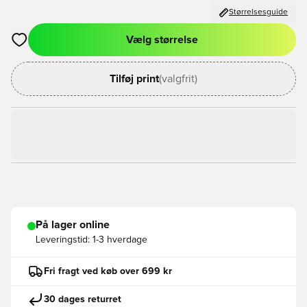
Størrelsesguide
Vælg størrelse
Åbner en Modal til at logge ind eller tilmelde dig som medlem
Tilføj print
(valgfrit)
På lager online
Leveringstid:
1-3 hverdage
Fri fragt ved køb over 699 kr
30 dages returret