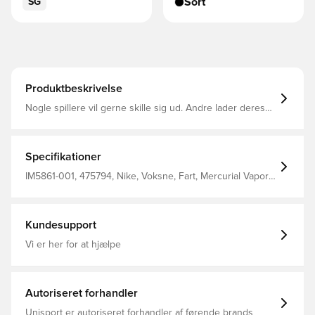
Sort
SG
Produktbeskrivelse
Nogle spillere vil gerne skille sig ud. Andre lader deres
tempo tale for sig selv. Vapor 17 Academys bløde
NikeSkin-overdel er designet til at sætte gang i hurtige
sprinter og gør dig klar til takeoff. Den kombineres med
vores eksklusive lette plade, der hjælper med at give
Specifikationer
kraft til skarpe drejninger og glatte retningsskift.
IM5861-001, 475794, Nike, Voksne, Fart, Mercurial Vapor,
Syntetisk, Uden sok, Nike Shadow FA26, Sort, Mænd,
Kvinder, Fodboldstøvler, Academy, God, Soft Ground (SG)
Kundesupport
Vi er her for at hjælpe
Autoriseret forhandler
Unisport er autoriseret forhandler af førende brands