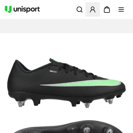
Åbner en Modal til at logge 