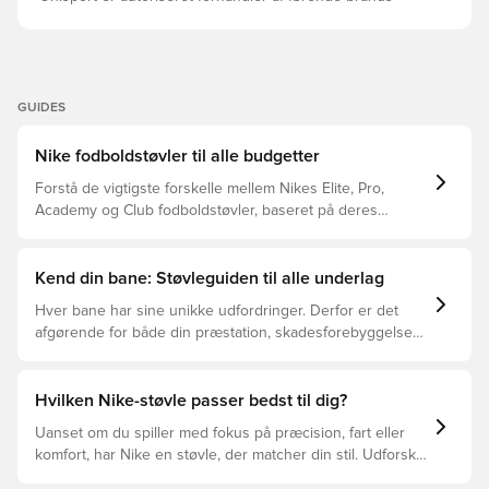
GUIDES
Nike fodboldstøvler til alle budgetter
Forstå de vigtigste forskelle mellem Nikes Elite, Pro,
Academy og Club fodboldstøvler, baseret på deres
funktioner, målgruppe og prisklasser.
Kend din bane: Støvleguiden til alle underlag
Hver bane har sine unikke udfordringer. Derfor er det
afgørende for både din præstation, skadesforebyggelse
og støvlernes levetid, at du vælger de rette støvler til
underlaget, du spiller på. Læs videre for at se, hvilke
støvler der er det bedste valg til de forskellige typer
Hvilken Nike-støvle passer bedst til dig?
underlag.
Uanset om du spiller med fokus på præcision, fart eller
komfort, har Nike en støvle, der matcher din stil. Udforsk
Phantom, Mercurial og Tiempo – og find den model, der