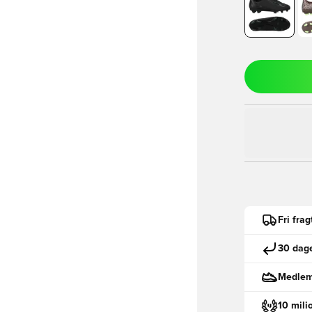
Fri fra
30 dage
Medlemm
10 mili