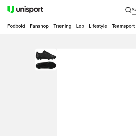
S
Fodbold
Fanshop
Træning
Løb
Lifestyle
Teamsport