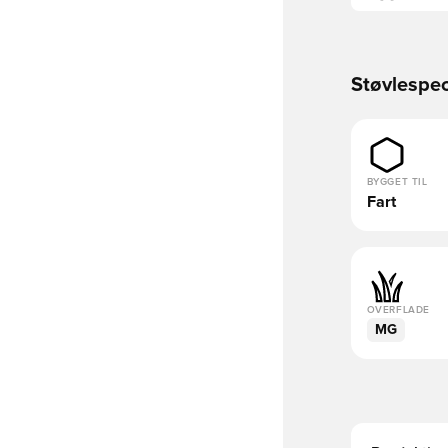
Støvlespec
BYGGET TIL
Fart
OVERFLADE
MG