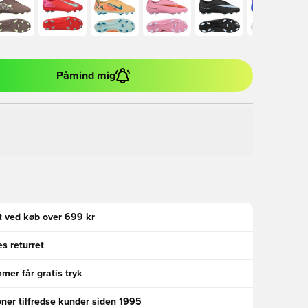
Påmind mig
gt ved køb over 699 kr
s returret
er får gratis tryk
oner tilfredse kunder siden 1995