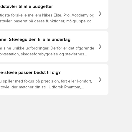
dstøvler til alle budgetter
tigste forskelle mellem Nikes Elite, Pro, Academy og
støvler, baseret på deres funktioner, målgruppe og
ne: Støvleguiden til alle underlag
r sine unikke udfordringer. Derfor er det afgørende
 præstation, skadesforebyggelse og støvlernes
 vælger de rette støvler til underlaget, du spiller på.
r at se, hvilke støvler der er det bedste valg til de
yper underlag.
e-støvle passer bedst til dig?
spiller med fokus på præcision, fart eller komfort,
tøvle, der matcher din stil. Udforsk Phantom,
Tiempo – og find den model, der passer perfekt til
.