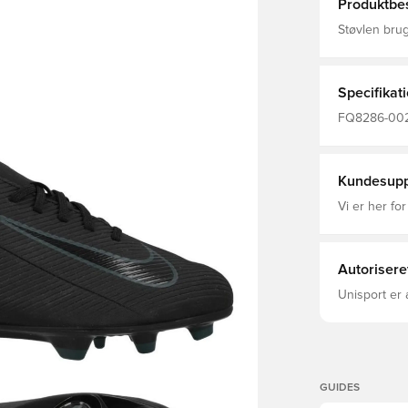
Produktbes
Støvlen bru
Syntetisk læ
giver greb f
hastigheder 
arbejde på 
Specifikat
omslutter di
Klassiske snørebånd
FQ8286-002,
MG-knopper, 
Kvinder, Nik
kunstgræsba
Børn, This 
By Weight, 
Kundesupp
Vi er her for
Autorisere
Unisport er 
GUIDES