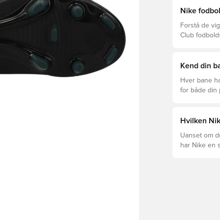
Nike fodbol
Forstå de vig
Club fodbold
prisklasser.
Kend din ba
Hver bane ha
for både din
levetid, at du
Læs videre fo
forskellige t
Hvilken Nik
Uanset om du 
har Nike en s
Mercurial og 
dig og dit spil