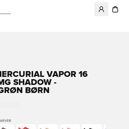
Åbner en Modal ti
MERCURIAL VAPOR 16
MG SHADOW -
GRØN BØRN
FARVER