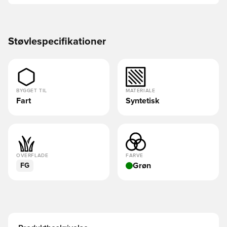
Støvlespecifikationer
BYGGET TIL
MATERIALE
Fart
Syntetisk
OVERFLADE
FARVE
Grøn
FG