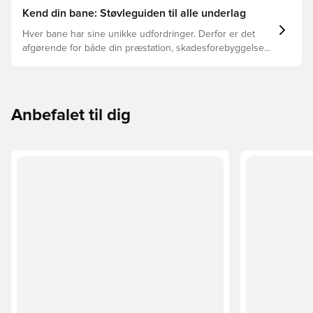
Kend din bane: Støvleguiden til alle underlag
Hver bane har sine unikke udfordringer. Derfor er det
afgørende for både din præstation, skadesforebyggelse
og støvlernes levetid, at du vælger de rette støvler til
underlaget, du spiller på. Læs videre for at se, hvilke
støvler der er det bedste valg til de forskellige typer
underlag.
Anbefalet til dig