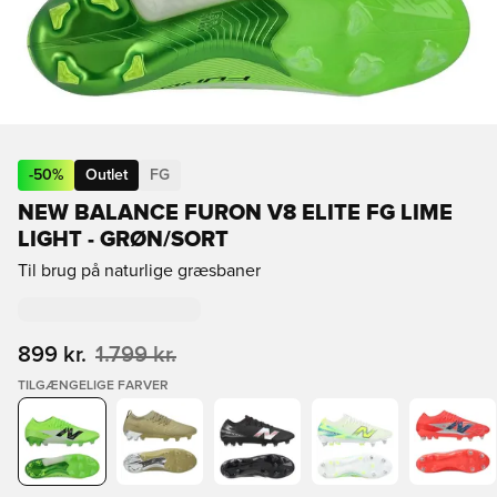
-
50
%
Outlet
FG
NEW BALANCE FURON V8 ELITE FG LIME
LIGHT - GRØN/SORT
Til brug på naturlige græsbaner
899 kr.
1.799 kr.
TILGÆNGELIGE FARVER