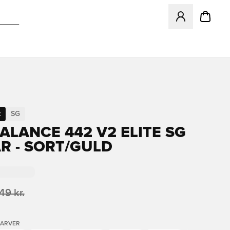
Åbner en Modal ti
t
SG
ALANCE 442 V2 ELITE SG
AR - SORT/GULD
49 kr.
FARVER