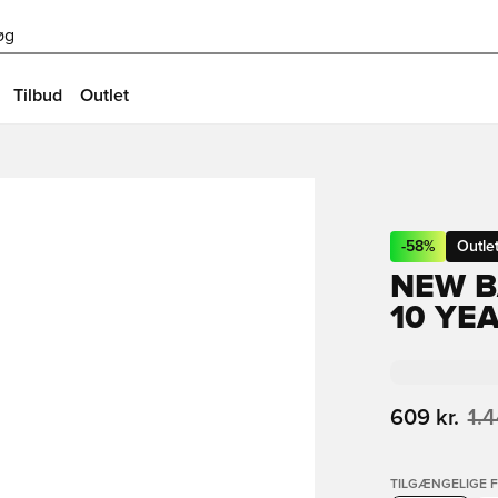
øg
Tilbud
Outlet
-
58
%
Outle
NEW B
10 YE
609 kr.
1.4
TILGÆNGELIGE 