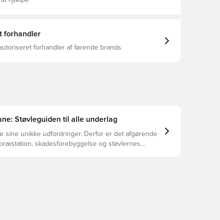
 at hjælpe
t forhandler
autoriseret forhandler af førende brands
ne: Støvleguiden til alle underlag
r sine unikke udfordringer. Derfor er det afgørende
 præstation, skadesforebyggelse og støvlernes
 vælger de rette støvler til underlaget, du spiller på.
r at se, hvilke støvler der er det bedste valg til de
yper underlag.