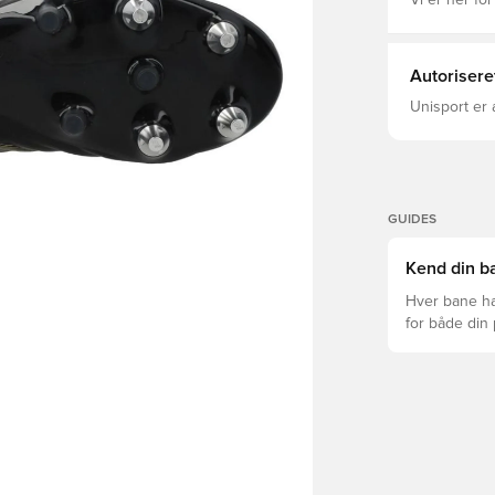
Vi er her for
Autorisere
Unisport er 
GUIDES
Kend din ba
Hver bane ha
for både din
levetid, at du
Læs videre fo
forskellige t