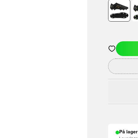
Åbner en Moda
På lager