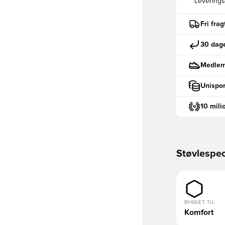
Leveringst
Fri fra
30 dage
Medlemm
Unispor
10 mili
Støvlespec
BYGGET TIL
Komfort