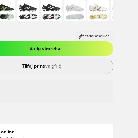
Størrelsesguide
Vælg størrelse
l til at logge ind eller tilmelde dig som medlem
Tilføj print
(valgfrit)
 online