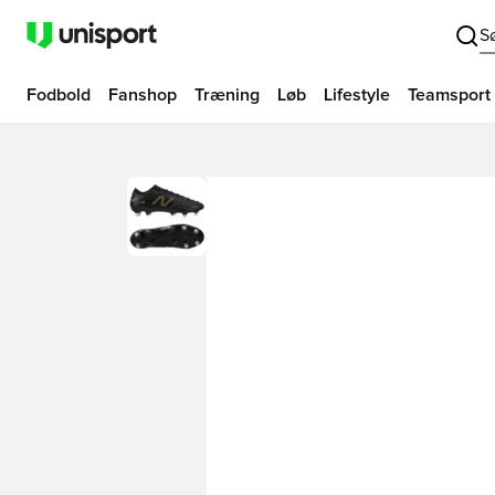
S
Fodbold
Fanshop
Træning
Løb
Lifestyle
Teamsport