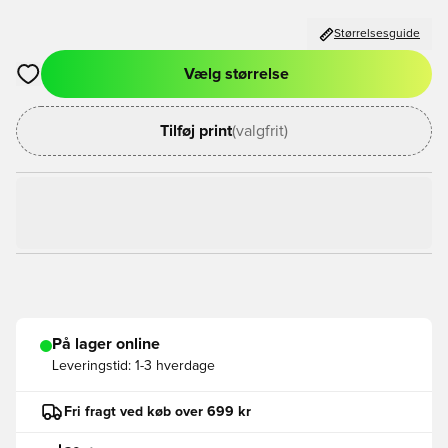
Størrelsesguide
Vælg størrelse
Åbner en Modal til at logge ind eller tilmelde dig som medlem
Tilføj print
(valgfrit)
På lager online
Leveringstid:
1-3 hverdage
Fri fragt ved køb over 699 kr