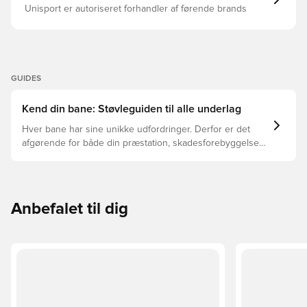
Unisport er autoriseret forhandler af førende brands
GUIDES
Kend din bane: Støvleguiden til alle underlag
Hver bane har sine unikke udfordringer. Derfor er det
afgørende for både din præstation, skadesforebyggelse
og støvlernes levetid, at du vælger de rette støvler til
underlaget, du spiller på. Læs videre for at se, hvilke
støvler der er det bedste valg til de forskellige typer
underlag.
Anbefalet til dig