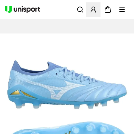
Åbner en Modal til at logge 