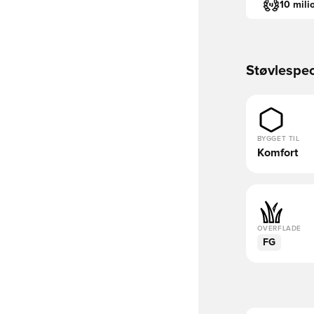
10 mili
Støvlespec
BYGGET TIL
Komfort
OVERFLADE
FG