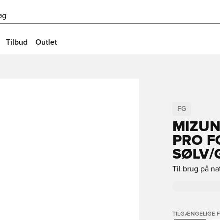
øg
Tilbud
Outlet
FG
MIZUN
PRO F
SØLV/
Til brug på n
TILGÆNGELIGE 