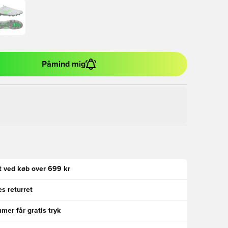
Påmind mig
gt ved køb over 699 kr
s returret
er får gratis tryk