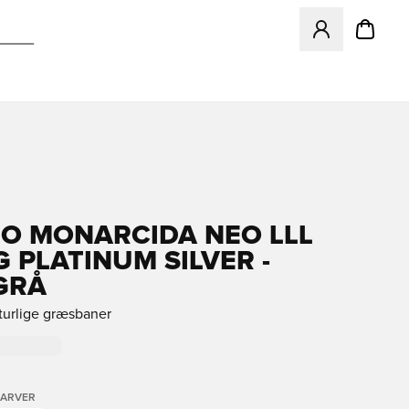
Åbner en Modal ti
O MONARCIDA NEO LLL
G PLATINUM SILVER -
GRÅ
aturlige græsbaner
FARVER