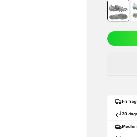
Fri fra
30 dage
Medlemm