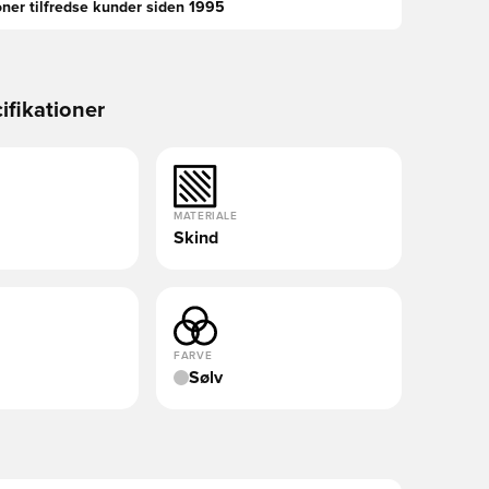
oner tilfredse kunder siden 1995
ifikationer
MATERIALE
Skind
FARVE
Sølv