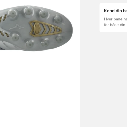
Kend din ba
Hver bane ha
for både din
levetid, at du
Læs videre fo
forskellige t