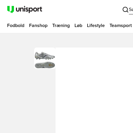
S
Fodbold
Fanshop
Træning
Løb
Lifestyle
Teamsport