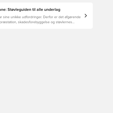
ne: Støvleguiden til alle underlag
r sine unikke udfordringer. Derfor er det afgørende
 præstation, skadesforebyggelse og støvlernes
 vælger de rette støvler til underlaget, du spiller på.
r at se, hvilke støvler der er det bedste valg til de
yper underlag.