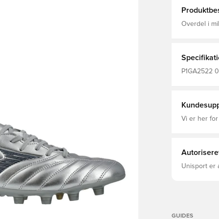
Produktbes
Overdel i mik
190 gram Br
MORELIA NEO
IV (redesign
tilpasser sig
Specifikat
P1GA2522 04,
Fodboldstøv
Komfort, Vo
Kundesupp
Vi er her for
Autorisere
Unisport er 
GUIDES