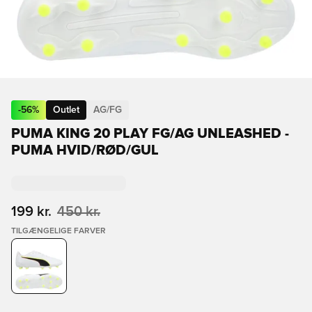
-
56
%
Outlet
AG/FG
PUMA KING 20 PLAY FG/AG UNLEASHED -
PUMA HVID/RØD/GUL
199 kr.
450 kr.
TILGÆNGELIGE FARVER