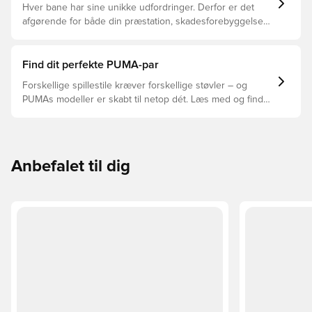
Hver bane har sine unikke udfordringer. Derfor er det
afgørende for både din præstation, skadesforebyggelse
og støvlernes levetid, at du vælger de rette støvler til
underlaget, du spiller på. Læs videre for at se, hvilke
støvler der er det bedste valg til de forskellige typer
Find dit perfekte PUMA-par
underlag.
Forskellige spillestile kræver forskellige støvler – og
PUMAs modeller er skabt til netop dét. Læs med og find
ud af, om PUMA FUTURE, ULTRA eller KING passer bedst
til din måde at spille på.
Anbefalet til dig