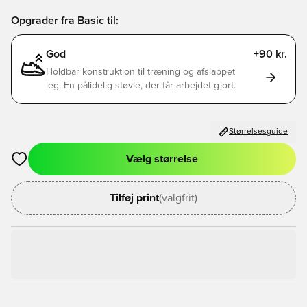
Opgrader fra Basic til:
God
+90 kr.
Holdbar konstruktion til træning og afslappet
leg. En pålidelig støvle, der får arbejdet gjort.
Størrelsesguide
Vælg størrelse
Åbner en Modal til at logge ind eller tilmelde dig som medlem
Tilføj print
(valgfrit)