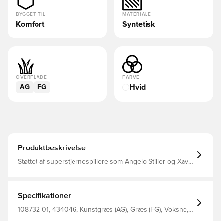
BYGGET TIL
MATERIALE
Komfort
Syntetisk
OVERFLADE
FARVE
Hvid
AG
FG
Produktbeskrivelse
Støttet af superstjernespillere som Angelo Stiller og Xavi
Simons FG+AG knopper til både naturgræs- og
kunstgræsbaner.
Specifikationer
108732 01, 434046, Kunstgræs (AG), Græs (FG), Voksne,
Komfort, King, Syntetisk, Uden sok, PUMA, PUMA