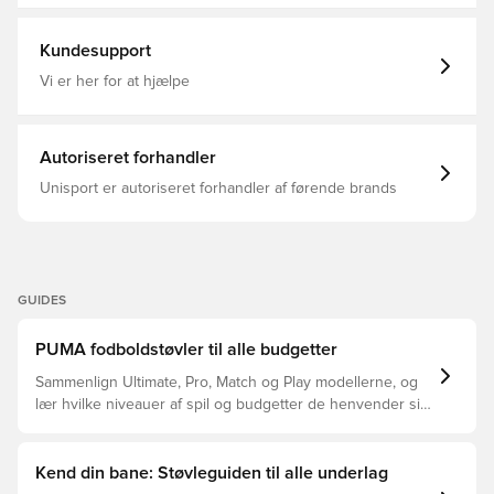
Unleashed, Hvid, Mænd, Kvinder, Fodboldstøvler, Play,
Basic
Kundesupport
Vi er her for at hjælpe
Autoriseret forhandler
Unisport er autoriseret forhandler af førende brands
GUIDES
PUMA fodboldstøvler til alle budgetter
Sammenlign Ultimate, Pro, Match og Play modellerne, og
lær hvilke niveauer af spil og budgetter de henvender sig
til.
Kend din bane: Støvleguiden til alle underlag