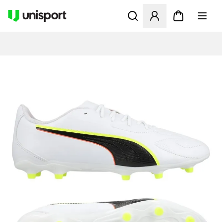
Åbner en Modal til at logge 