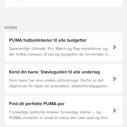
at ydersålens farve kan falme ved brug.
GUIDES
PUMA fodboldstøvler til alle budgetter
Sammenlign Ultimate, Pro, Match og Play modellerne, og
lær hvilke niveauer af spil og budgetter de henvender sig
til.
Kend din bane: Støvleguiden til alle underlag
Hver bane har sine unikke udfordringer. Derfor er det
afgørende for både din præstation, skadesforebyggelse
og støvlernes levetid, at du vælger de rette støvler til
underlaget, du spiller på. Læs videre for at se, hvilke
støvler der er det bedste valg til de forskellige typer
Find dit perfekte PUMA-par
underlag.
Forskellige spillestile kræver forskellige støvler – og
PUMAs modeller er skabt til netop dét. Læs med og find
ud af, om PUMA FUTURE, ULTRA eller KING passer bedst