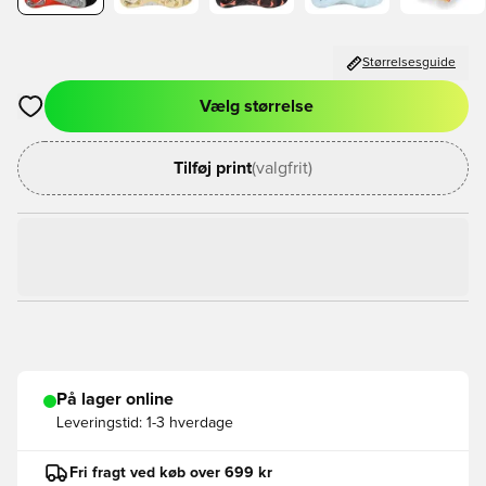
Størrelsesguide
Vælg størrelse
Åbner en Modal til at logge ind eller tilmelde dig som medlem
Tilføj print
(valgfrit)
På lager online
Leveringstid:
1-3 hverdage
Fri fragt ved køb over 699 kr