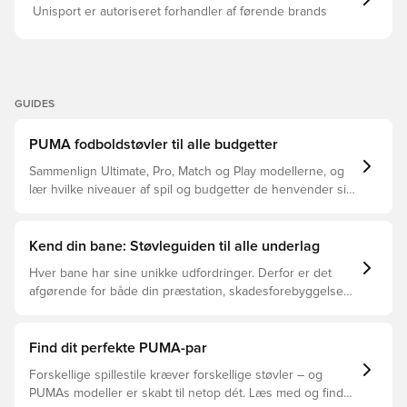
med mindst 20% genbrugsmaterialer som et skridt mod
Unisport er autoriseret forhandler af førende brands
en bedre fremtid Populær lavskåret version FG knopper
til græsbaner med naturligt græs. Bemærk: PUMA
oplyser, at ydersålens farve kan falme ved brug.
GUIDES
PUMA fodboldstøvler til alle budgetter
Sammenlign Ultimate, Pro, Match og Play modellerne, og
lær hvilke niveauer af spil og budgetter de henvender sig
til.
Kend din bane: Støvleguiden til alle underlag
Hver bane har sine unikke udfordringer. Derfor er det
afgørende for både din præstation, skadesforebyggelse
og støvlernes levetid, at du vælger de rette støvler til
underlaget, du spiller på. Læs videre for at se, hvilke
støvler der er det bedste valg til de forskellige typer
Find dit perfekte PUMA-par
underlag.
Forskellige spillestile kræver forskellige støvler – og
PUMAs modeller er skabt til netop dét. Læs med og find