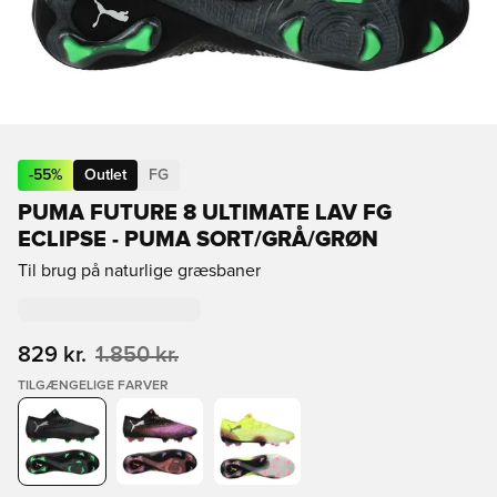
-
55
%
Outlet
FG
PUMA FUTURE 8 ULTIMATE LAV FG
ECLIPSE - PUMA SORT/GRÅ/GRØN
Til brug på naturlige græsbaner
829 kr.
1.850 kr.
TILGÆNGELIGE FARVER