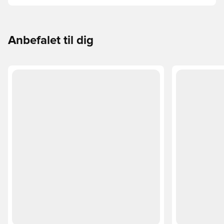
ud af, om PUMA FUTURE, ULTRA eller KING passer bedst
til din måde at spille på.
Anbefalet til dig