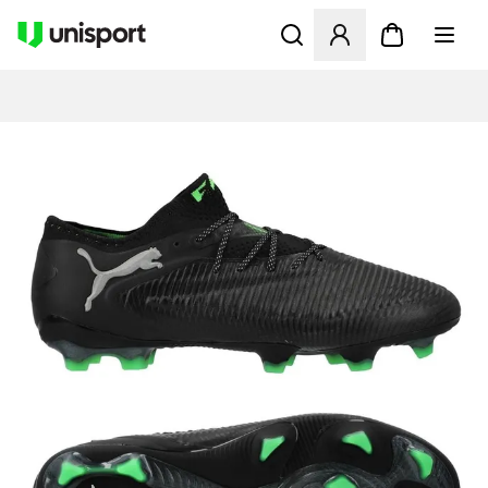
Åbner en Modal til at logge 