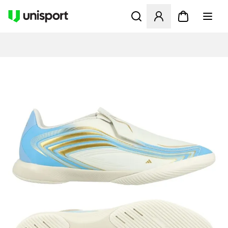
Åbner en Modal til at logge 