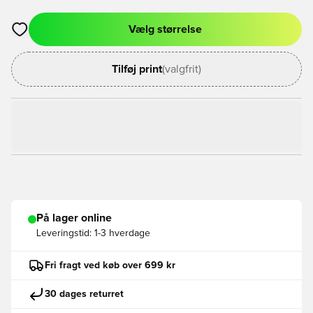
Vælg størrelse
Åbner en Modal til at logge ind eller tilmelde dig som medlem
Tilføj print
(valgfrit)
På lager online
Leveringstid:
1-3 hverdage
Fri fragt ved køb over 699 kr
30 dages returret