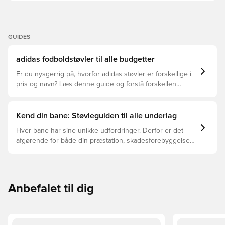
GUIDES
adidas fodboldstøvler til alle budgetter
Er du nysgerrig på, hvorfor adidas støvler er forskellige i
pris og navn? Læs denne guide og forstå forskellen
mellem Elite, Pro, League og Club.
Kend din bane: Støvleguiden til alle underlag
Hver bane har sine unikke udfordringer. Derfor er det
afgørende for både din præstation, skadesforebyggelse
og støvlernes levetid, at du vælger de rette støvler til
underlaget, du spiller på. Læs videre for at se, hvilke
støvler der er det bedste valg til de forskellige typer
underlag.
Anbefalet til dig