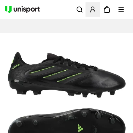
Åbner en Modal til at logge 