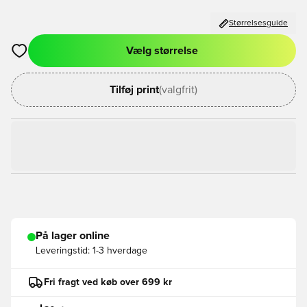
Størrelsesguide
Vælg størrelse
Åbner en Modal til at logge ind eller tilmelde dig som medlem
Tilføj print
(valgfrit)
På lager online
Leveringstid:
1-3 hverdage
Fri fragt ved køb over 699 kr