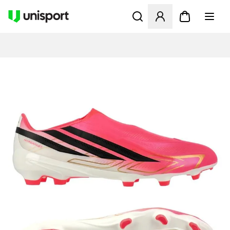
Åbner en Modal til at logge 