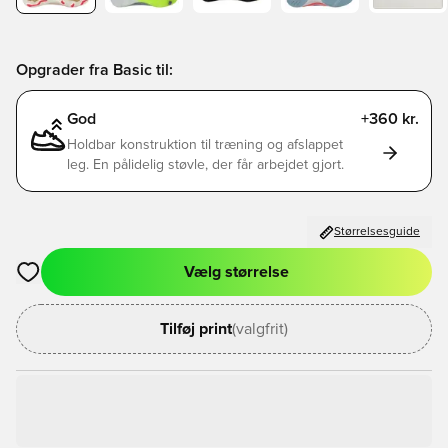
Opgrader fra Basic til:
God
+360 kr.
Holdbar konstruktion til træning og afslappet
leg. En pålidelig støvle, der får arbejdet gjort.
Størrelsesguide
Vælg størrelse
Åbner en Modal til at logge ind eller tilmelde dig som medlem
Tilføj print
(valgfrit)