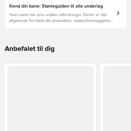
Kend din bane: Støvleguiden til alle underlag
Hver bane har sine unikke udfordringer. Derfor er det
afgørende for både din præstation, skadesforebyggelse
og støvlernes levetid, at du vælger de rette støvler til
underlaget, du spiller på. Læs videre for at se, hvilke
støvler der er det bedste valg til de forskellige typer
underlag.
Anbefalet til dig