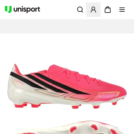
Åbner en Modal til at logge 