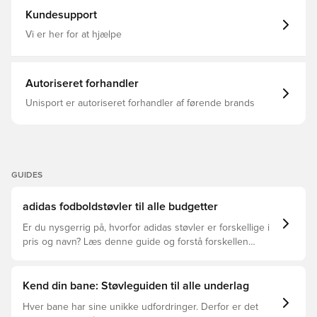
finde din perfekte pasform til selvsikkert spil. Sprintgrid
Kundesupport
2D-printlinjerne tilføjer en dynamisk visuel kant, der
afspejler energien fra elitepræstationer.Hver eneste
Vi er her for at hjælpe
detalje er tunet til fart og komfort i disse adidas-støvler,
der lader dine fødder tale for sig selv på banen.
Almindelig pasform Snørebånd Syntetisk overdel
Tekstilfor Ydersål til fast underlag (tørt naturgræs) 2D-
Autoriseret forhandler
printlinjer HALOSKIN-teknologi HALOSHELL+-teknologi
Vægt: 191 g (UK str. 8,5)
Unisport er autoriseret forhandler af førende brands
GUIDES
adidas fodboldstøvler til alle budgetter
Er du nysgerrig på, hvorfor adidas støvler er forskellige i
pris og navn? Læs denne guide og forstå forskellen
mellem Elite, Pro, League og Club.
Kend din bane: Støvleguiden til alle underlag
Hver bane har sine unikke udfordringer. Derfor er det