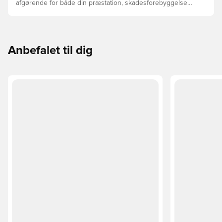
afgørende for både din præstation, skadesforebyggelse
og støvlernes levetid, at du vælger de rette støvler til
underlaget, du spiller på. Læs videre for at se, hvilke
støvler der er det bedste valg til de forskellige typer
underlag.
Anbefalet til dig