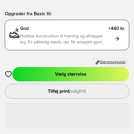
Opgrader fra Basic til:
God
+440 kr.
Holdbar konstruktion til træning og afslappet
leg. En pålidelig støvle, der får arbejdet gjort.
Størrelsesguide
Vælg størrelse
Åbner en Modal til at logge ind eller tilmelde dig som medlem
Tilføj print
(valgfrit)