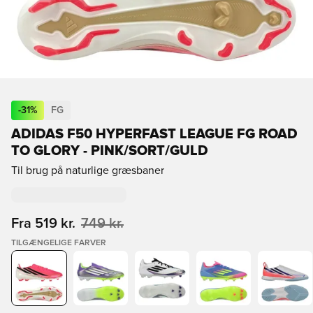
-
31
%
FG
ADIDAS F50 HYPERFAST LEAGUE FG ROAD
TO GLORY - PINK/SORT/GULD
Til brug på naturlige græsbaner
Fra
519 kr.
749 kr.
TILGÆNGELIGE FARVER