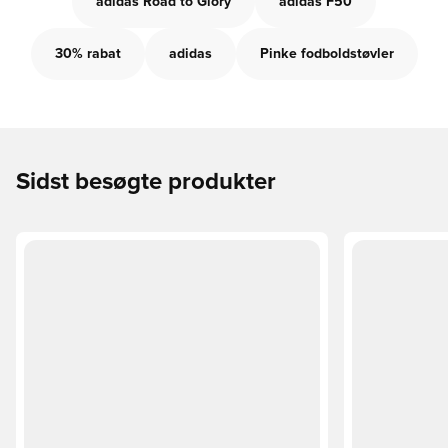
adidas Road to Glory
adidas F50
30% rabat
adidas
Pinke fodboldstøvler
Sidst besøgte produkter