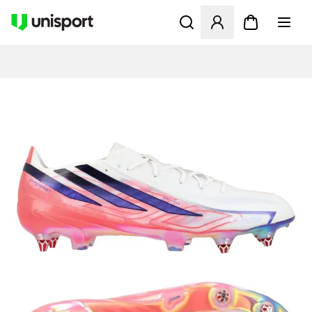
Åbner en Modal til at logge 