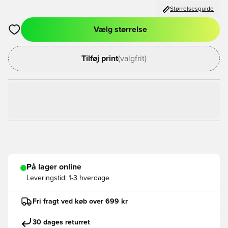
Størrelsesguide
Vælg størrelse
Åbner en Modal til at logge ind eller tilmelde dig som medlem
Tilføj print
(valgfrit)
På lager online
Leveringstid:
1-3 hverdage
Fri fragt ved køb over 699 kr
30 dages returret