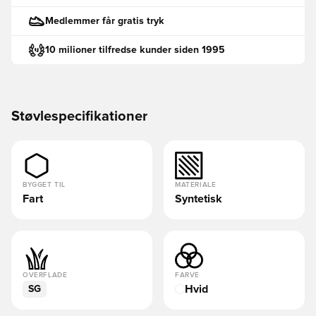
Medlemmer får gratis tryk
10 milioner tilfredse kunder siden 1995
Støvlespecifikationer
BYGGET TIL
MATERIALE
Fart
Syntetisk
OVERFLADE
FARVE
Hvid
SG