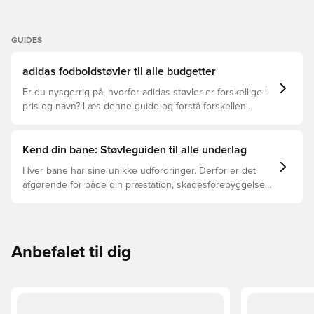
GUIDES
adidas fodboldstøvler til alle budgetter
Er du nysgerrig på, hvorfor adidas støvler er forskellige i
pris og navn? Læs denne guide og forstå forskellen
mellem Elite, Pro, League og Club.
Kend din bane: Støvleguiden til alle underlag
Hver bane har sine unikke udfordringer. Derfor er det
afgørende for både din præstation, skadesforebyggelse
og støvlernes levetid, at du vælger de rette støvler til
underlaget, du spiller på. Læs videre for at se, hvilke
støvler der er det bedste valg til de forskellige typer
underlag.
Anbefalet til dig