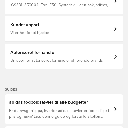
komfort Nedenunder er en alsidig ydersål, der hjælper
dig med at væve trylleformularer på forskellige overflader
IG9331, 359004, Fart, F50, Syntetisk, Uden sok, adidas,
Består af mindst 20% genbrugsmateriale, hvilket er et
adidas Messi Triunfo Dorado, Guld, Mænd, Kvinder,
yderligere skridt mod en grønnere fremtid Med et
Fodboldstøvler, Voksne, Kunstgræs (AG), Græs (FG), Club,
klassisk adaptivt snøringssystem Dette er en støvle med
Basic
FxG studs, som kan bruges på både naturlige græs- og
Kundesupport
kunstgræsbaner. Bemærk: adidas oplyser, at ydersålens
farve kan aftage ved brug.
Vi er her for at hjælpe
Autoriseret forhandler
Unisport er autoriseret forhandler af førende brands
GUIDES
adidas fodboldstøvler til alle budgetter
Er du nysgerrig på, hvorfor adidas støvler er forskellige i
pris og navn? Læs denne guide og forstå forskellen
mellem Elite, Pro, League og Club.