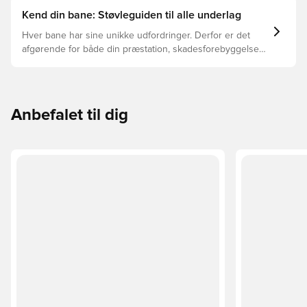
Kend din bane: Støvleguiden til alle underlag
Hver bane har sine unikke udfordringer. Derfor er det
afgørende for både din præstation, skadesforebyggelse
og støvlernes levetid, at du vælger de rette støvler til
underlaget, du spiller på. Læs videre for at se, hvilke
støvler der er det bedste valg til de forskellige typer
underlag.
Anbefalet til dig