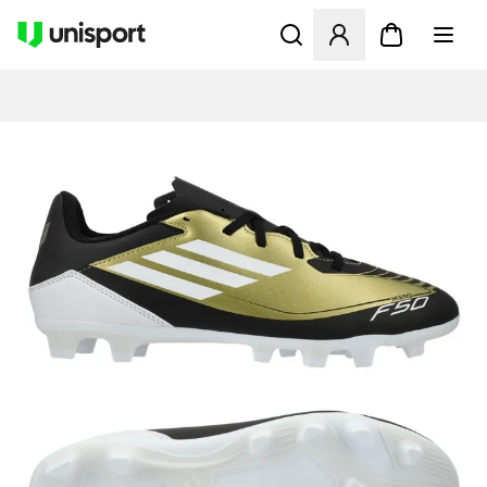
Åbner en Modal til at logge 