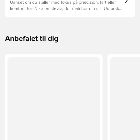
Uanset om du spiller med fokus på præcision, fart eller
komfort, har Nike en støvle, der matcher din stil. Udforsk
Phantom, Mercurial og Tiempo – og find den model, der
passer perfekt til dig og dit spil.
Anbefalet til dig