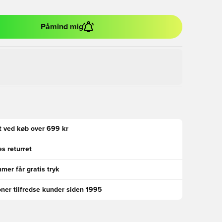
Påmind mig
gt ved køb over 699 kr
s returret
er får gratis tryk
oner tilfredse kunder siden 1995