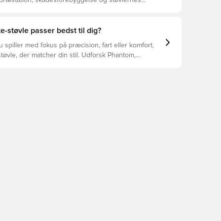
 præstation, skadesforebyggelse og støvlernes
 vælger de rette støvler til underlaget, du spiller på.
r at se, hvilke støvler der er det bedste valg til de
yper underlag.
e-støvle passer bedst til dig?
spiller med fokus på præcision, fart eller komfort,
tøvle, der matcher din stil. Udforsk Phantom,
Tiempo – og find den model, der passer perfekt til
.