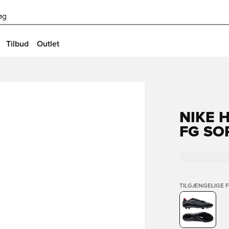
øg
Tilbud
Outlet
NIKE 
FG SO
TILGÆNGELIGE 