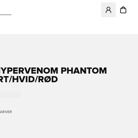
Åbner en Modal ti
HYPERVENOM PHANTOM
RT/HVID/RØD
FARVER