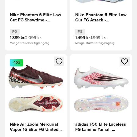
Nike Phantom 6 Elite Low
Nike Phantom 6 Elite Low
Cut FG Showtime -
Cut FG Attack -
Lyseblå/Orange
Blå/Pink/Hvid
FG
FG
1.889 kr.
2.099 kr.
1.499 kr.
1.999 kr.
Mange størrelser tilgængelig
Mange størrelser tilgængelig
Åbner en Modal til at logge ind eller tilmelde dig som medle
Åbner en Modal til at logge i
-40%
Nike Air Zoom Mercurial
adidas F50 Elite Laceless
Vapor 16 Elite FG United -
FG Lamine Yamal -
Bordeaux/Sølv/Rød/Grå
Hvid/Sort/Rød