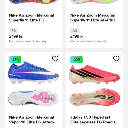
Nike Air Zoom Mercurial
Nike Air Zoom Mercurial
Superfly 11 Elite FG
Superfly 11 Elite AG-PRO
Scorpion - Blå/Rød/Sølv
Breakout - Pink/Hvid/Sort
LIMITED EDITION
FG
AG
2.199 kr.
2.199 kr.
Mange størrelser tilgængelig
Mange størrelser tilgængelig
Åbner en Modal til at logge ind eller tilmelde dig som medle
Åbner en Modal til at logge i
-27%
-20%
Nike Air Zoom Mercurial
adidas F50 Hyperfast
Vapor 16 Elite FG Attack -
Elite Laceless FG Road to
Blå/Hvid
Glory - Pink/Sort/Guld