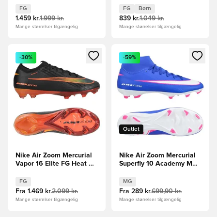
Børn
FG
FG
Børn
1.459 kr.
1.999 kr.
839 kr.
1.049 kr.
Mange størrelser tilgængelig
Mange størrelser tilgængelig
Åbner en Modal til at logge ind eller tilmelde dig som medle
Åbner en Modal til at logge i
-30%
-59%
Outlet
Nike Air Zoom Mercurial
Nike Air Zoom Mercurial
Vapor 16 Elite FG Heat Up
Superfly 10 Academy MG
- Sort/Orange
Attack - Blå/Hvid
FG
MG
Fra
1.469 kr.
2.099 kr.
Fra
289 kr.
699,90 kr.
Mange størrelser tilgængelig
Mange størrelser tilgængelig