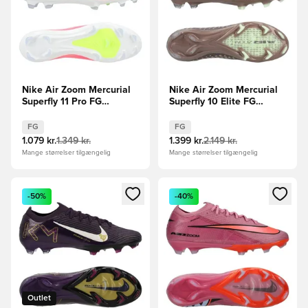
Nike Air Zoom Mercurial
Nike Air Zoom Mercurial
Superfly 11 Pro FG
Superfly 10 Elite FG
Breakout - Pink/Hvid/Sort
Mbappé Personal Edition -
Brun/Sølv
FG
FG
1.079 kr.
1.349 kr.
1.399 kr.
2.149 kr.
Mange størrelser tilgængelig
Mange størrelser tilgængelig
Åbner en Modal til at logge ind eller tilmelde dig som medle
Åbner en Modal til at logge i
-50%
-40%
Outlet