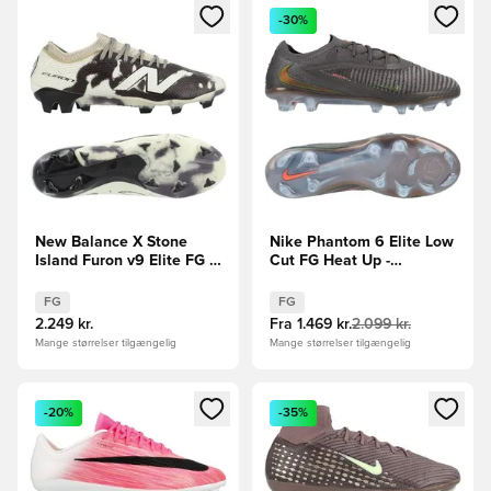
Åbner en Modal til at logge ind eller tilmelde dig som medle
Åbner en Modal til at logge i
-30%
New Balance X Stone
Nike Phantom 6 Elite Low
Island Furon v9 Elite FG -
Cut FG Heat Up -
Sort/Off White LIMITED
Grå/Orange/Sort
EDITION
FG
FG
2.249 kr.
Fra
1.469 kr.
2.099 kr.
Mange størrelser tilgængelig
Mange størrelser tilgængelig
Åbner en Modal til at logge ind eller tilmelde dig som medle
Åbner en Modal til at logge i
-20%
-35%