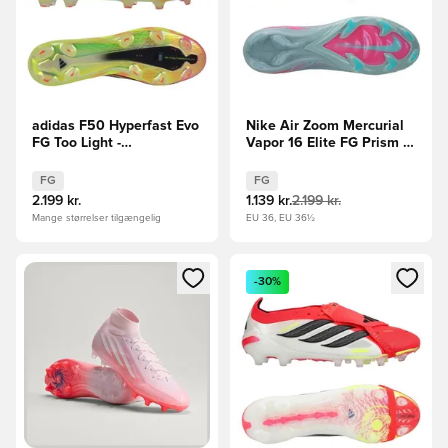
adidas F50 Hyperfast Evo
Nike Air Zoom Mercurial
FG Too Light -
Vapor 16 Elite FG Prism -
Gul/Sort/Turkis LIMITED
Blå/Pink
EDITION
FG
FG
2.199 kr.
1.139 kr.
2.199 kr.
Mange størrelser tilgængelig
EU 36, EU 36½
Åbner en Modal til at logge ind eller tilmelde dig som medle
Åbner en Modal til at logge i
-30%