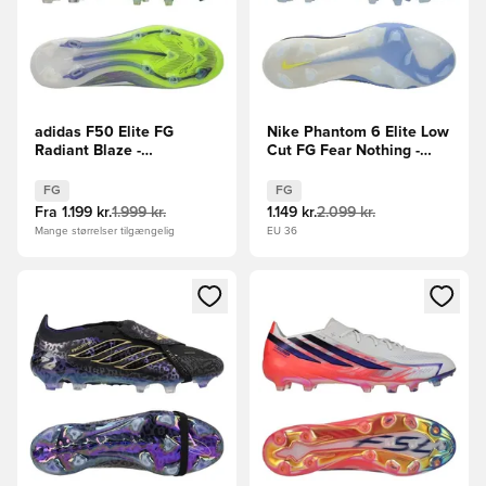
adidas F50 Elite FG
Nike Phantom 6 Elite Low
Radiant Blaze -
Cut FG Fear Nothing -
Lilla/Hvid/Grøn
Blå/Navy
FG
FG
Fra
1.199 kr.
1.999 kr.
1.149 kr.
2.099 kr.
Mange størrelser tilgængelig
EU 36
Åbner en Modal til at logge ind eller tilmelde dig som medle
Åbner en Modal til at logge i