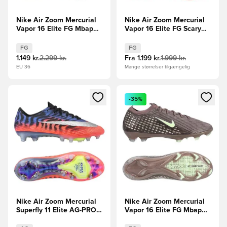
Nike Air Zoom Mercurial
Nike Air Zoom Mercurial
Vapor 16 Elite FG Mbappé
Vapor 16 Elite FG Scary
Personal Edition -
Good - Pink/Sort/Orange
Lilla/Hvid
FG
FG
1.149 kr.
2.299 kr.
Fra
1.199 kr.
1.999 kr.
EU 36
Mange størrelser tilgængelig
Åbner en Modal til at logge ind eller tilmelde dig som medle
Åbner en Modal til at logge i
-35%
Nike Air Zoom Mercurial
Nike Air Zoom Mercurial
Superfly 11 Elite AG-PRO
Vapor 16 Elite FG Mbappé
Scorpion - Blå/Rød/Sølv
Personal Edition -