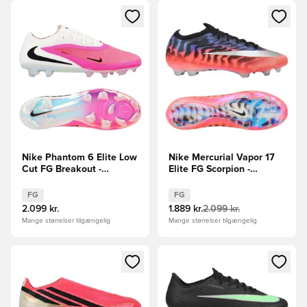
Åbner en Modal til at logge ind eller tilmelde dig som medle
Åbner en Modal til at logge i
Nike Phantom 6 Elite Low
Nike Mercurial Vapor 17
Cut FG Breakout -
Elite FG Scorpion -
Pink/Hvid/Sort
Blå/Rød/Sølv LIMITED
EDITION
FG
FG
2.099 kr.
1.889 kr.
2.099 kr.
Mange størrelser tilgængelig
Mange størrelser tilgængelig
Åbner en Modal til at logge ind eller tilmelde dig som medle
Åbner en Modal til at logge i