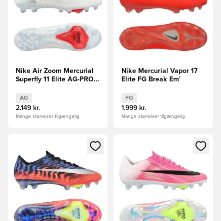
Nike Air Zoom Mercurial
Nike Mercurial Vapor 17
Superfly 11 Elite AG-PRO
Elite FG Break Em'
Break Em'
AG
FG
2.149 kr.
1.999 kr.
Mange størrelser tilgængelig
Mange størrelser tilgængelig
Åbner en Modal til at logge ind eller tilmelde dig som medle
Åbner en Modal til at logge i