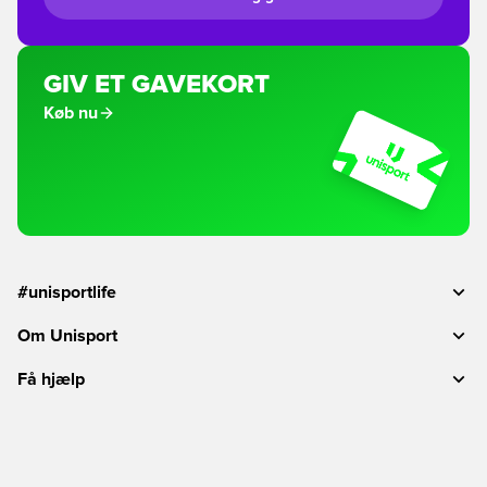
GIV ET GAVEKORT
Køb nu
#unisportlife
Om Unisport
Få hjælp