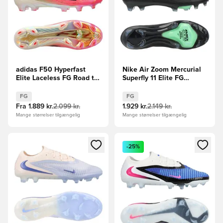
adidas F50 Hyperfast
Nike Air Zoom Mercurial
Elite Laceless FG Road to
Superfly 11 Elite FG
Glory - Pink/Sort/Guld
Shadow - Sort/Grøn
FG
FG
Fra
1.889 kr.
2.099 kr.
1.929 kr.
2.149 kr.
Mange størrelser tilgængelig
Mange størrelser tilgængelig
Åbner en Modal til at logge ind eller tilmelde dig som medle
Åbner en Modal til at logge i
-25%