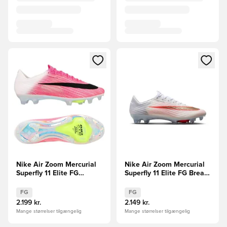
Åbner en Modal til at logge ind eller tilmelde dig som medle
Åbner en Modal til at logge i
Nike Air Zoom Mercurial
Nike Air Zoom Mercurial
Superfly 11 Elite FG
Superfly 11 Elite FG Break
Breakout - Pink/Hvid/Sort
Em'
FG
FG
2.199 kr.
2.149 kr.
Mange størrelser tilgængelig
Mange størrelser tilgængelig