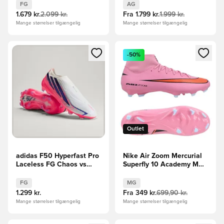
FG
AG
1.679 kr.
2.099 kr.
Fra
1.799 kr.
1.999 kr.
Mange størrelser tilgængelig
Mange størrelser tilgængelig
Åbner en Modal til at logge ind eller tilmelde dig som medle
Åbner en Modal til at logge i
-50%
Outlet
adidas F50 Hyperfast Pro
Nike Air Zoom Mercurial
Laceless FG Chaos vs
Superfly 10 Academy MG
Control
Scary Good -
Pink/Sort/Orange
FG
MG
1.299 kr.
Fra
349 kr.
699,90 kr.
Mange størrelser tilgængelig
Mange størrelser tilgængelig