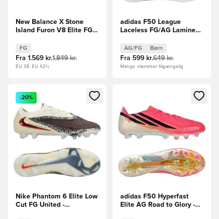
New Balance X Stone
adidas F50 League
Island Furon V8 Elite FG -
Laceless FG/AG Lamine
Beige/Sølv LIMITED
Yamal - Hvid/Sort/Rød
EDITION
Børn
FG
AG/FG
Børn
Fra
1.569 kr.
1.849 kr.
Fra
599 kr.
649 kr.
EU 38, EU 42½
Mange størrelser tilgængelig
Åbner en Modal til at logge ind eller tilmelde dig som medle
Åbner en Modal til at logge i
-20%
Nike Phantom 6 Elite Low
adidas F50 Hyperfast
Cut FG United -
Elite AG Road to Glory -
Bordeaux/Rød/Grå
Pink/Sort/Guld