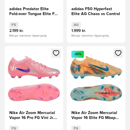
adidas Predator Elite
adidas F50 Hyperfast
Fold-over Tongue Elite FG
Elite AG Chaos vs Control
Kaká - Sort/Lilla/Guld
LIMITED EDITION
FG
AG
2.199 kr.
1.999 kr.
Mange størrelser tilgængelig
Mange størrelser tilgængelig
Åbner en Modal til at logge ind eller tilmelde dig som medle
Åbner en Modal til at logge i
-30%
Nike Air Zoom Mercurial
Nike Air Zoom Mercurial
Vapor 16 Pro FG Vini Jr.
Vapor 16 Elite FG Mbappé
Personal Edition -
Personal Edition -
Pink/Blå
Orange/Turkis/Grøn
FG
FG