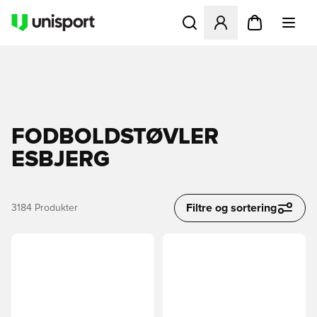
Åbner en Modal til at logge 
FODBOLDSTØVLER
ESBJERG
Filtre og sortering
3184
Produkter