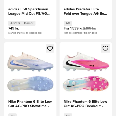
adidas F50 Sparkfusion
adidas Predator Elite
League Mid Cut FG/AG
Fold-over Tongue AG Born
Chaos vs Control Kvinde
For Goals - Rød/Sort/Hvid
AG/FG
Damer
AG
749 kr.
Fra
1.539 kr.
2.199 kr.
Mange størrelser tilgængelig
Mange størrelser tilgængelig
Åbner en Modal til at logge ind eller tilmelde dig som medle
Åbner en Modal til at logge i
Nike Phantom 6 Elite Low
Nike Phantom 6 Elite Low
Cut AG-PRO Showtime -
Cut AG-PRO Breakout -
Lyseblå/Orange
Pink/Hvid/Sort
AG
AG