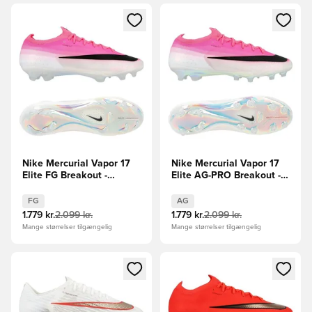
Åbner en Modal til at logge ind eller tilmelde dig som medle
Åbner en Modal til at logge i
Nike Mercurial Vapor 17
Nike Mercurial Vapor 17
Elite FG Breakout -
Elite AG-PRO Breakout -
Pink/Hvid/Sort
Pink/Hvid/Sort
FG
AG
1.779 kr.
2.099 kr.
1.779 kr.
2.099 kr.
Mange størrelser tilgængelig
Mange størrelser tilgængelig
Åbner en Modal til at logge ind eller tilmelde dig som medle
Åbner en Modal til at logge i