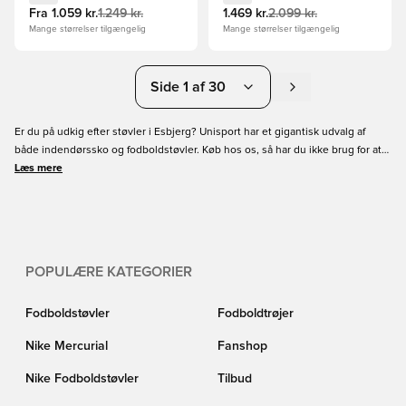
Fra
1.059 kr.
1.249 kr.
1.469 kr.
2.099 kr.
Mange størrelser tilgængelig
Mange størrelser tilgængelig
Side 1 af 30
Er du på udkig efter støvler i Esbjerg? Unisport har et gigantisk udvalg af
både indendørssko og fodboldstøvler. Køb hos os, så har du ikke brug for at
gå gennem byen i Esbjerg, du kan bestille hjemme fra. Støvlerne vil blive
Læs mere
leveret til dig i Esbjerg inden for 1-2 dage, med fri fragt på køb over 699 DKK.
Unisport har en unik størrelses guide, hvor vi har målt nærmest alle vores
støvler i hånden, og kan derved garantere den bedste hjælp på markedet, til
det rigtige fit.
POPULÆRE KATEGORIER
Fodboldstøvler
Fodboldtrøjer
Nike Mercurial
Fanshop
Nike Fodboldstøvler
Tilbud