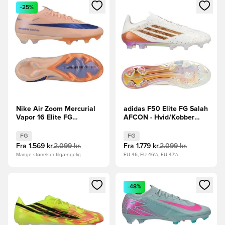
Åbner en Modal til at logge ind eller tilmelde dig som medle
Åbner en Modal til at logge i
-25%
Nike Air Zoom Mercurial
adidas F50 Elite FG Salah
Vapor 16 Elite FG
AFCON - Hvid/Kobber
Showtime - Orange/Blå
LIMITED EDITION
FG
FG
Fra
1.569 kr.
2.099 kr.
Fra
1.779 kr.
2.099 kr.
Mange størrelser tilgængelig
EU 46, EU 46½, EU 47½
Åbner en Modal til at logge ind eller tilmelde dig som medle
Åbner en Modal til at logge i
-48%