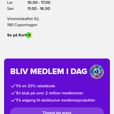
Lør
10.00 - 17.00
Søn
11.00 - 16.00
Vimmelskaftet 42,
1161 Copenhagen
Se på Kort
BLIV MEDLEM I DAG
Få en 20% rabatkode
En klub på over 2 million medlemmer
Få adgang til eksklusive medlemsprodukter
Tilmeld dig gratis