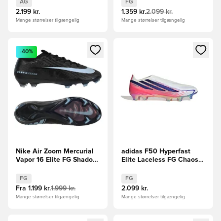
LIMITED EDITION
Brun/Sølv
AG
FG
2.199 kr.
1.359 kr.
2.099 kr.
Mange størrelser tilgængelig
Mange størrelser tilgængelig
Åbner en Modal til at logge ind eller tilmelde dig som medle
Åbner en Modal til at logge i
-40%
Nike Air Zoom Mercurial
adidas F50 Hyperfast
Vapor 16 Elite FG Shadow
Elite Laceless FG Chaos
- Sort/Blå
vs Control
FG
FG
Fra
1.199 kr.
1.999 kr.
2.099 kr.
Mange størrelser tilgængelig
Mange størrelser tilgængelig