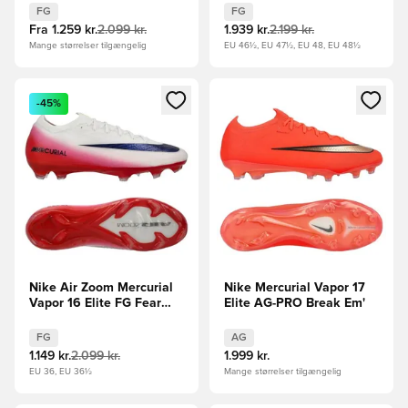
FG
FG
Fra
1.259 kr.
2.099 kr.
1.939 kr.
2.199 kr.
Mange størrelser tilgængelig
EU 46½, EU 47½, EU 48, EU 48½
Åbner en Modal til at logge ind eller tilmelde dig som medle
Åbner en Modal til at logge i
-45%
Nike Air Zoom Mercurial
Nike Mercurial Vapor 17
Vapor 16 Elite FG Fear
Elite AG-PRO Break Em'
Nothing - Hvid/Rød/Navy
FG
AG
1.149 kr.
2.099 kr.
1.999 kr.
EU 36, EU 36½
Mange størrelser tilgængelig