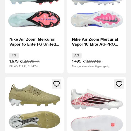
Nike Air Zoom Mercurial
Nike Air Zoom Mercurial
Vapor 16 Elite FG United -
Vapor 16 Elite AG-PRO
Pink/Blå
Attack - Blå/Hvid
FG
AG
1.679 kr.
2.099 kr.
1.499 kr.
1.999 kr.
EU 40, EU 41, EU 47½
Mange størrelser tilgængelig
Åbner en Modal til at logge ind eller tilmelde dig som medle
Åbner en Modal til at logge i