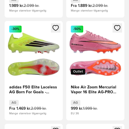
1.989 kr.
2.099 kr.
Fra
1.889 kr.
2.099 kr.
Mange størrelser tilgængelig
Mange størrelser tilgængelig
Åbner en Modal til at logge ind eller tilmelde dig som medle
Åbner en Modal til at logge i
-30%
-50%
Outlet
adidas F50 Elite Laceless
Nike Air Zoom Mercurial
AG Born For Goals -
Vapor 16 Elite AG-PRO
Gul/Sort/Rød
Scary Good -
Pink/Sort/Orange
AG
AG
Fra
1.469 kr.
2.099 kr.
999 kr.
1.999 kr.
Mange størrelser tilgængelig
EU 36