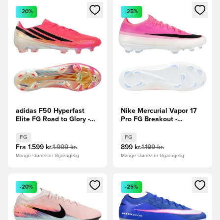
Åbner en Modal til at logge ind eller tilmelde dig som medle
Åbner en Modal til at logge i
-20%
-25%
adidas F50 Hyperfast
Nike Mercurial Vapor 17
Elite FG Road to Glory -
Pro FG Breakout -
Pink/Sort/Guld
Pink/Hvid/Sort
FG
FG
Fra
1.599 kr.
1.999 kr.
899 kr.
1.199 kr.
Mange størrelser tilgængelig
Mange størrelser tilgængelig
Åbner en Modal til at logge ind eller tilmelde dig som medle
Åbner en Modal til at logge i
-20%
-25%