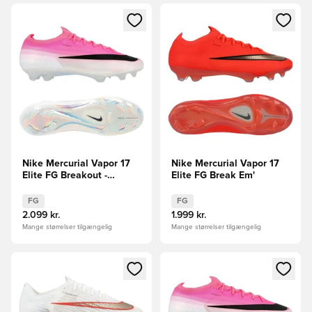
Åbner en Modal til at logge ind eller tilmelde dig som medle
Åbner en Modal til at logge i
Nike Mercurial Vapor 17
Nike Mercurial Vapor 17
Elite FG Breakout -
Elite FG Break Em'
Pink/Hvid/Sort
FG
FG
2.099 kr.
1.999 kr.
Mange størrelser tilgængelig
Mange størrelser tilgængelig
Åbner en Modal til at logge ind eller tilmelde dig som medle
Åbner en Modal til at logge i