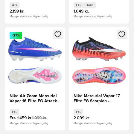
Børn
AG
FG
Børn
2.199 kr.
1.049 kr.
Mange størrelser tilgængelig
Mange størrelser tilgængelig
Åbner en Modal til at logge ind eller tilmelde dig som medle
Åbner en Modal til at logge i
-27%
Nike Air Zoom Mercurial
Nike Mercurial Vapor 17
Vapor 16 Elite FG Attack -
Elite FG Scorpion -
Blå/Hvid
Blå/Rød/Sølv LIMITED
EDITION
FG
FG
Fra
1.459 kr.
1.999 kr.
2.099 kr.
Mange størrelser tilgængelig
Mange størrelser tilgængelig