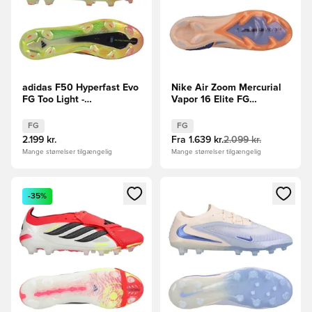
adidas F50 Hyperfast Evo
Nike Air Zoom Mercurial
FG Too Light -
Vapor 16 Elite FG
Gul/Sort/Turkis LIMITED
Showtime - Orange/Blå
EDITION
FG
FG
2.199 kr.
Fra
1.639 kr.
2.099 kr.
Mange størrelser tilgængelig
Mange størrelser tilgængelig
Åbner en Modal til at logge ind eller tilmelde dig som medle
Åbner en Modal til at logge i
-35%