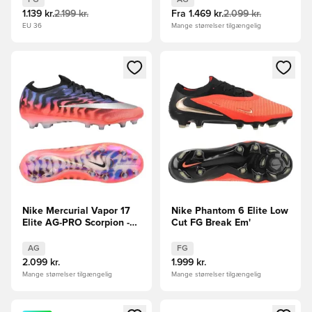
1.139 kr.
2.199 kr.
Fra
1.469 kr.
2.099 kr.
EU 36
Mange størrelser tilgængelig
Åbner en Modal til at logge ind eller tilmelde dig som medle
Åbner en Modal til at logge i
Nike Mercurial Vapor 17
Nike Phantom 6 Elite Low
Elite AG-PRO Scorpion -
Cut FG Break Em'
Blå/Rød/Sølv LIMITED
EDITION
AG
FG
2.099 kr.
1.999 kr.
Mange størrelser tilgængelig
Mange størrelser tilgængelig