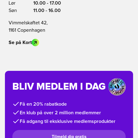
Lør
10.00 - 17.00
Søn
11.00 - 16.00
Vimmelskaftet 42,
1161 Copenhagen
Se på Kort
BLIV MEDLEM I DAG
Få en 20% rabatkode
En klub på over 2 million medlemmer
Få adgang til eksklusive medlemsprodukter
Tilmeld dig gratis