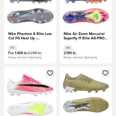
Nike Phantom 6 Elite Low
Nike Air Zoom Mercurial
Cut FG Heat Up -
Superfly 11 Elite AG-PRO
Grå/Orange/Sort
Scorpion - Blå/Rød/Sølv
LIMITED EDITION
FG
AG
Fra
1.469 kr.
2.099 kr.
2.199 kr.
Mange størrelser tilgængelig
Mange størrelser tilgængelig
Åbner en Modal til at logge ind eller tilmelde dig som medle
Åbner en Modal til at logge i