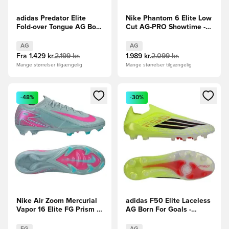
adidas Predator Elite
Nike Phantom 6 Elite Low
Fold-over Tongue AG Born
Cut AG-PRO Showtime -
For Goals - Rød/Sort/Hvid
Lyseblå/Orange
AG
AG
Fra
1.429 kr.
2.199 kr.
1.989 kr.
2.099 kr.
Mange størrelser tilgængelig
Mange størrelser tilgængelig
Åbner en Modal til at logge ind eller tilmelde dig som medle
Åbner en Modal til at logge i
-48%
-30%
Nike Air Zoom Mercurial
adidas F50 Elite Laceless
Vapor 16 Elite FG Prism -
AG Born For Goals -
Blå/Pink
Gul/Sort/Rød
FG
AG