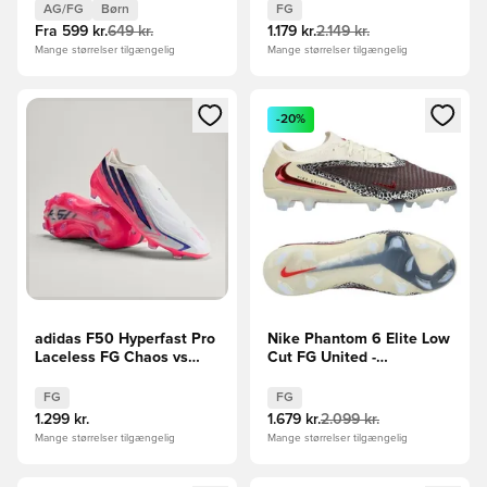
Børn
Brun/Sølv
AG/FG
Børn
FG
Fra
599 kr.
649 kr.
1.179 kr.
2.149 kr.
Mange størrelser tilgængelig
Mange størrelser tilgængelig
Åbner en Modal til at logge ind eller tilmelde dig som medle
Åbner en Modal til at logge i
-20%
adidas F50 Hyperfast Pro
Nike Phantom 6 Elite Low
Laceless FG Chaos vs
Cut FG United -
Control
Bordeaux/Rød/Grå
FG
FG
1.299 kr.
1.679 kr.
2.099 kr.
Mange størrelser tilgængelig
Mange størrelser tilgængelig