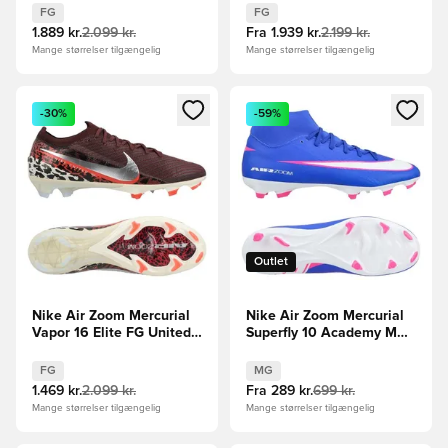
FG
FG
1.889 kr.
2.099 kr.
Fra
1.939 kr.
2.199 kr.
Mange størrelser tilgængelig
Mange størrelser tilgængelig
Åbner en Modal til at logge ind eller tilmelde dig som medle
Åbner en Modal til at logge i
-30%
-59%
Outlet
Nike Air Zoom Mercurial
Nike Air Zoom Mercurial
Vapor 16 Elite FG United -
Superfly 10 Academy MG
Bordeaux/Sølv/Rød/Grå
Attack - Blå/Hvid
FG
MG
1.469 kr.
2.099 kr.
Fra
289 kr.
699 kr.
Mange størrelser tilgængelig
Mange størrelser tilgængelig