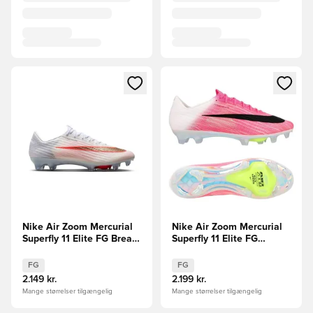
Åbner en Modal til at logge ind eller tilmelde dig som medle
Åbner en Modal til at logge i
Nike Air Zoom Mercurial
Nike Air Zoom Mercurial
Superfly 11 Elite FG Break
Superfly 11 Elite FG
Em'
Breakout - Pink/Hvid/Sort
FG
FG
2.149 kr.
2.199 kr.
Mange størrelser tilgængelig
Mange størrelser tilgængelig