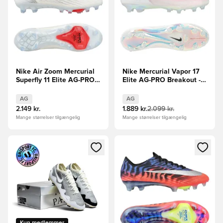
Nike Air Zoom Mercurial
Nike Mercurial Vapor 17
Superfly 11 Elite AG-PRO
Elite AG-PRO Breakout -
Break Em'
Pink/Hvid/Sort
AG
AG
2.149 kr.
1.889 kr.
2.099 kr.
Mange størrelser tilgængelig
Mange størrelser tilgængelig
Åbner en Modal til at logge ind eller tilmelde dig som medle
Åbner en Modal til at logge i
Kun medlemmer