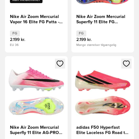
Nike Air Zoom Mercurial
Nike Air Zoom Mercurial
Vapor 16 Elite FG Patta -
Superfly 11 Elite FG
Sølv/Sort/Hvid LIMITED
Scorpion - Blå/Rød/Sølv
EDITION
LIMITED EDITION
FG
FG
2.199 kr.
2.199 kr.
EU 36
Mange størrelser tilgængelig
Åbner en Modal til at logge ind eller tilmelde dig som medle
Åbner en Modal til at logge i
Nike Air Zoom Mercurial
adidas F50 Hyperfast
Superfly 11 Elite AG-PRO
Elite Laceless FG Road to
Breakout - Pink/Hvid/Sort
Glory - Pink/Sort/Guld