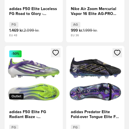
adidas F50 Elite Laceless
Nike Air Zoom Mercurial
FG Road to Glory -
Vapor 16 Elite AG-PRO
Hvid/Sort/Guld
Scary Good -
Pink/Sort/Orange
FG
AG
1.469 kr.
2.099 kr.
999 kr.
1.999 kr.
EU 48
EU 36
Åbner en Modal til at logge ind eller tilmelde dig som medle
Åbner en Modal til at logge i
-50%
Outlet
adidas F50 Elite FG
adidas Predator Elite
Radiant Blaze -
Fold-over Tongue Elite FG
Lilla/Hvid/Grøn
Kaká - Sort/Lilla/Guld
LIMITED EDITION
FG
FG