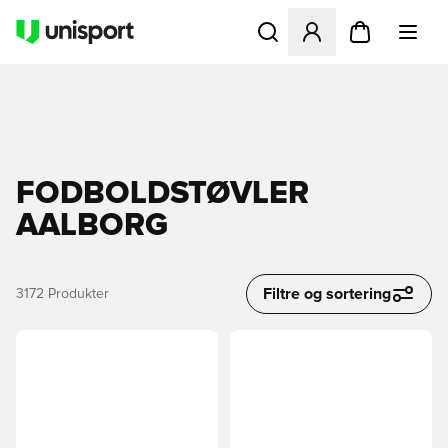
Åbner en Modal til at logge 
FODBOLDSTØVLER
AALBORG
Filtre og sortering
3172
Produkter