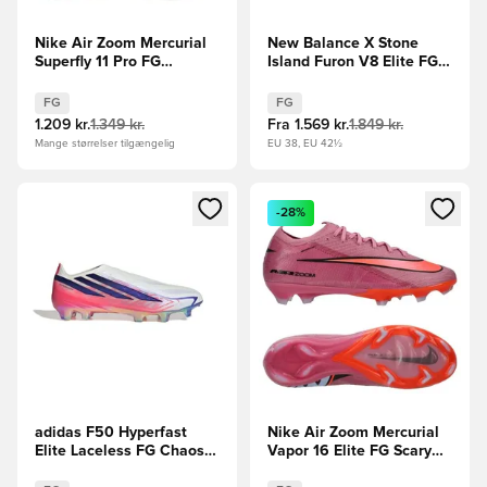
Nike Air Zoom Mercurial
New Balance X Stone
Superfly 11 Pro FG
Island Furon V8 Elite FG -
Breakout - Pink/Hvid/Sort
Beige/Sølv LIMITED
EDITION
FG
FG
1.209 kr.
1.349 kr.
Fra
1.569 kr.
1.849 kr.
Mange størrelser tilgængelig
EU 38, EU 42½
Åbner en Modal til at logge ind eller tilmelde dig som medle
Åbner en Modal til at logge i
-28%
adidas F50 Hyperfast
Nike Air Zoom Mercurial
Elite Laceless FG Chaos
Vapor 16 Elite FG Scary
vs Control
Good - Pink/Sort/Orange