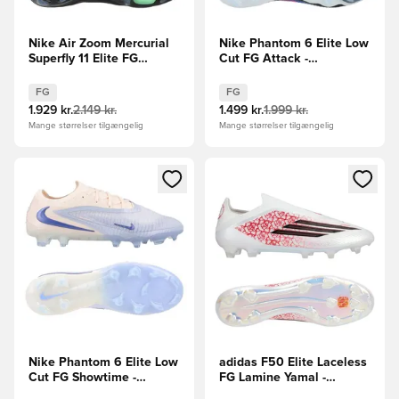
Nike Air Zoom Mercurial
Nike Phantom 6 Elite Low
Superfly 11 Elite FG
Cut FG Attack -
Shadow - Sort/Grøn
Blå/Pink/Hvid
FG
FG
1.929 kr.
2.149 kr.
1.499 kr.
1.999 kr.
Mange størrelser tilgængelig
Mange størrelser tilgængelig
Åbner en Modal til at logge ind eller tilmelde dig som medle
Åbner en Modal til at logge i
Nike Phantom 6 Elite Low
adidas F50 Elite Laceless
Cut FG Showtime -
FG Lamine Yamal -
Lyseblå/Orange
Hvid/Sort/Rød