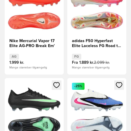
Nike Mercurial Vapor 17
adidas F50 Hyperfast
Elite AG-PRO Break Em'
Elite Laceless FG Road to
Glory - Pink/Sort/Guld
AG
FG
1.999 kr.
Fra
1.889 kr.
2.099 kr.
Mange størrelser tilgængelig
Mange størrelser tilgængelig
Åbner en Modal til at logge ind eller tilmelde dig som medle
Åbner en Modal til at logge i
-25%