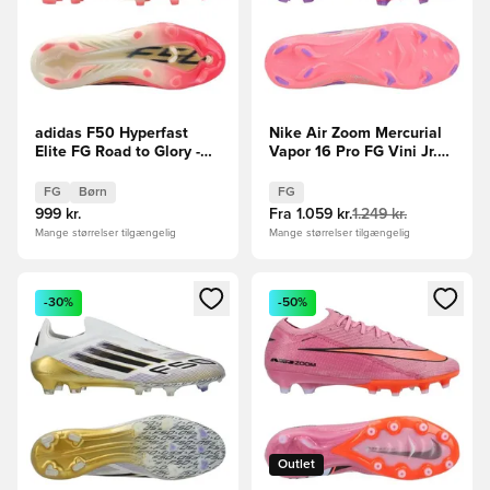
adidas F50 Hyperfast
Nike Air Zoom Mercurial
Elite FG Road to Glory -
Vapor 16 Pro FG Vini Jr.
Pink/Sort/Guld Børn
Personal Edition -
Pink/Blå
FG
Børn
FG
999 kr.
Fra
1.059 kr.
1.249 kr.
Mange størrelser tilgængelig
Mange størrelser tilgængelig
Åbner en Modal til at logge ind eller tilmelde dig som medle
Åbner en Modal til at logge i
-30%
-50%
Outlet