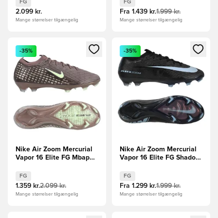
FG
FG
2.099 kr.
Fra
1.439 kr.
1.999 kr.
Mange størrelser tilgængelig
Mange størrelser tilgængelig
Åbner en Modal til at logge ind eller tilmelde dig som medle
Åbner en Modal til at logge i
-35%
-35%
Nike Air Zoom Mercurial
Nike Air Zoom Mercurial
Vapor 16 Elite FG Mbappé
Vapor 16 Elite FG Shadow
Personal Edition -
- Sort/Blå
Brun/Sølv
FG
FG
1.359 kr.
2.099 kr.
Fra
1.299 kr.
1.999 kr.
Mange størrelser tilgængelig
Mange størrelser tilgængelig