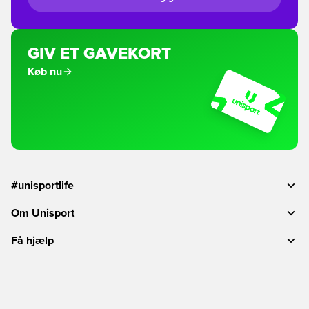
GIV ET GAVEKORT
Køb nu
#unisportlife
Om Unisport
Få hjælp