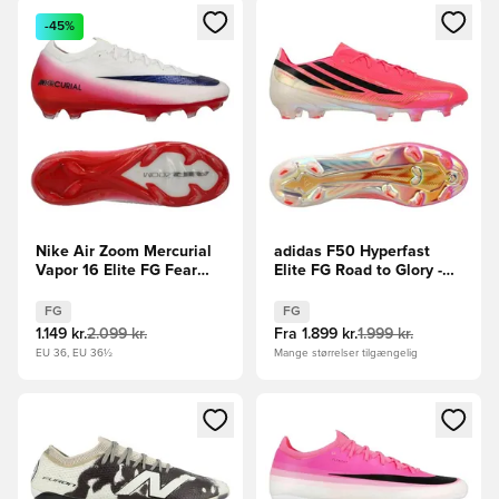
Åbner en Modal til at logge ind eller tilmelde dig som medle
Åbner en Modal til at logge i
-45%
Nike Air Zoom Mercurial
adidas F50 Hyperfast
Vapor 16 Elite FG Fear
Elite FG Road to Glory -
Nothing - Hvid/Rød/Navy
Pink/Sort/Guld
FG
FG
1.149 kr.
2.099 kr.
Fra
1.899 kr.
1.999 kr.
EU 36, EU 36½
Mange størrelser tilgængelig
Åbner en Modal til at logge ind eller tilmelde dig som medle
Åbner en Modal til at logge i