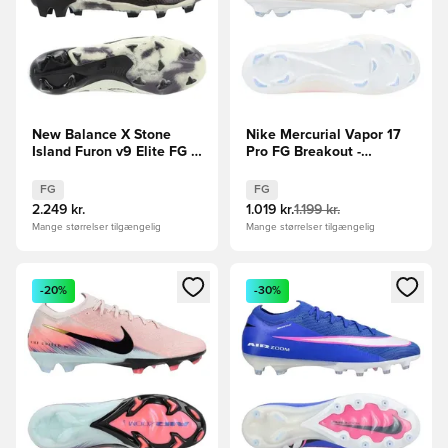
New Balance X Stone
Nike Mercurial Vapor 17
Island Furon v9 Elite FG -
Pro FG Breakout -
Sort/Off White LIMITED
Pink/Hvid/Sort
EDITION
FG
FG
2.249 kr.
1.019 kr.
1.199 kr.
Mange størrelser tilgængelig
Mange størrelser tilgængelig
Åbner en Modal til at logge ind eller tilmelde dig som medle
Åbner en Modal til at logge i
-20%
-30%