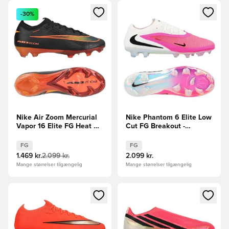
Åbner en Modal til at logge ind eller tilmelde dig som medle
Åbner en Modal til at logge i
-30%
Nike Air Zoom Mercurial
Nike Phantom 6 Elite Low
Vapor 16 Elite FG Heat Up
Cut FG Breakout -
- Sort/Orange
Pink/Hvid/Sort
FG
FG
1.469 kr.
2.099 kr.
2.099 kr.
Mange størrelser tilgængelig
Mange størrelser tilgængelig
Åbner en Modal til at logge ind eller tilmelde dig som medle
Åbner en Modal til at logge i