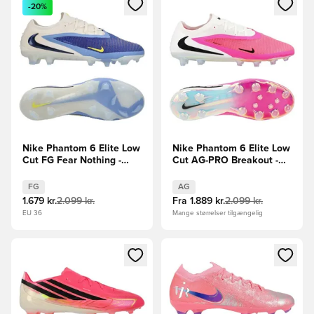
Åbner en Modal til at logge ind eller tilmelde dig som medle
Åbner en Modal til at logge i
-20%
Nike Phantom 6 Elite Low
Nike Phantom 6 Elite Low
Cut FG Fear Nothing -
Cut AG-PRO Breakout -
Blå/Navy
Pink/Hvid/Sort
FG
AG
1.679 kr.
2.099 kr.
Fra
1.889 kr.
2.099 kr.
EU 36
Mange størrelser tilgængelig
Åbner en Modal til at logge ind eller tilmelde dig som medle
Åbner en Modal til at logge i