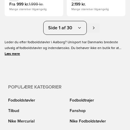
Fra
999 kr.
1.999 kr.
2.199 kr.
Mange størrelser tilgængelig
Mange størrelser tilgængelig
Side 1 af 30
Leder du efter fodboldstøvler i Aalborg? Unisport har Danmarks bredeste
udvalg af fodboldstøvler og indendørssko. Du behøver ikke en butik for at
købe støvler i Aalborg, du kan købe dem online hos Unisport. Vi leverer
Læs mere
fodboldstøvler til Aalborg inden for 1-2 hverdage, med fri fragt over 699,-.
Vores unikke størrlesesguide, hvor vi har målt alle støvler i hånden, for at
guide dig mod den rigtige størrelse og fit. Vores kundeservice er også altid
klar til at svare på alle dine spørgsmål.
POPULÆRE KATEGORIER
Fodboldstøvler
Fodboldtrøjer
Tilbud
Fanshop
Nike Mercurial
Nike Fodboldstøvler