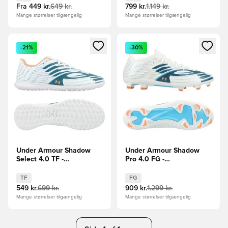
Fra
449 kr.
649 kr.
799 kr.
1.149 kr.
Mange størrelser tilgængelig
Mange størrelser tilgængelig
Åbner en Modal til at logge ind eller tilmelde dig som medle
Åbner en Modal til at logge i
-21%
-30%
Under Armour Shadow
Under Armour Shadow
Select 4.0 TF -
Pro 4.0 FG -
Hvid/Blå/Orange
Hvid/Blå/Orange
TF
FG
549 kr.
699 kr.
909 kr.
1.299 kr.
Mange størrelser tilgængelig
Mange størrelser tilgængelig