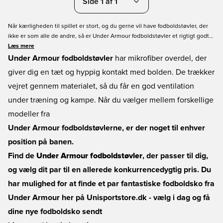
Side 1 af 1
Når kærligheden til spillet er stort, og du gerne vil have fodboldstøvler, der
ikke er som alle de andre, så er Under Armour fodboldstøvler et rigtigt godt
valg. Her får du mulighed for at finde fodboldstøvler, der blandt andet bruger
Læs mere
et patenteret 4D Foam system, som mindsker stødabsorberingen markant,
Under Armour fodboldstøvler
har mikrofiber overdel, der
og gør det lettere at være fodboldspiller.
giver dig en tæt og hyppig kontakt med bolden. De trækker
vejret gennem materialet, så du får en god ventilation
under træning og kampe. Når du vælger mellem forskellige
modeller fra
Under Armour fodboldstøvlerne, er der noget til enhver
position på banen.
Find de
Under Armour fodboldstøvler
, der passer til dig,
og vælg dit par til en allerede konkurrencedygtig pris. Du
har mulighed for at finde et par fantastiske fodboldsko fra
Under Armour her på Unisportstore.dk - vælg i dag og få
dine nye fodboldsko sendt