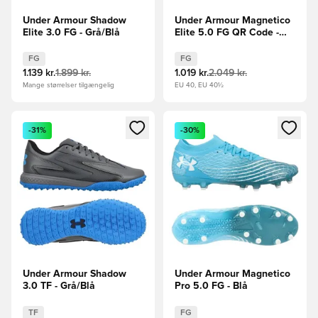
Under Armour Shadow
Under Armour Magnetico
Elite 3.0 FG - Grå/Blå
Elite 5.0 FG QR Code -
Hvid/Sort
FG
FG
1.139 kr.
1.899 kr.
1.019 kr.
2.049 kr.
Mange størrelser tilgængelig
EU 40, EU 40½
Åbner en Modal til at logge ind eller tilmelde dig som medle
Åbner en Modal til at logge i
-31%
-30%
Under Armour Shadow
Under Armour Magnetico
3.0 TF - Grå/Blå
Pro 5.0 FG - Blå
TF
FG