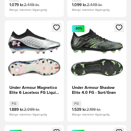
1.079 kr.
2.449 kr.
1.099 kr.
2.449 kr.
Mange størrelser tilgængelig
Mange størrelser tilgængelig
Åbner en Modal til at logge ind eller tilmelde dig som medle
Åbner en Modal til at logge i
-30%
Under Armour Magnetico
Under Armour Shadow
Elite 6 Laceless FG Liquid
Elite 4.0 FG - Sort/Grøn
Metal - Sølv/Sort/Pink
FG
FG
1.889 kr.
2.099 kr.
1.539 kr.
2.199 kr.
Mange størrelser tilgængelig
Mange størrelser tilgængelig
Åbner en Modal til at logge ind eller tilmelde dig som medle
Åbner en Modal til at logge i