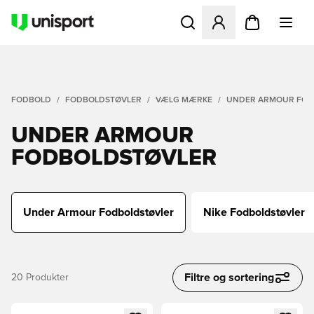
Åbner en Modal til at logge 
FODBOLD
FODBOLDSTØVLER
VÆLG MÆRKE
UNDER ARMOUR FOD
UNDER ARMOUR
FODBOLDSTØVLER
Under Armour Fodboldstøvler
Nike Fodboldstøvler
Filtre og sortering
20
Produkter