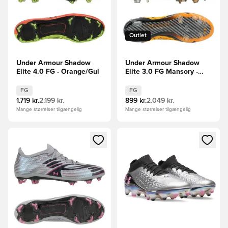
Outlet
Under Armour Shadow
Under Armour Shadow
Elite 4.0 FG - Orange/Gul
Elite 3.0 FG Mansory -
Sort/Orange LIMITED
EDITION
FG
FG
1.719 kr.
2.199 kr.
899 kr.
2.049 kr.
Mange størrelser tilgængelig
Mange størrelser tilgængelig
Åbner en Modal til at logge ind eller tilmelde dig som medle
Åbner en Modal til at logge i