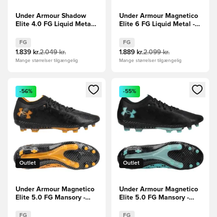
Under Armour Shadow
Under Armour Magnetico
Elite 4.0 FG Liquid Metal -
Elite 6 FG Liquid Metal -
Grå/Sort/Pink
Sølv/Sort/Pink
FG
FG
1.839 kr.
2.049 kr.
1.889 kr.
2.099 kr.
Mange størrelser tilgængelig
Mange størrelser tilgængelig
Åbner en Modal til at logge ind eller tilmelde dig som medle
Åbner en Modal til at logge i
-56%
-55%
Outlet
Outlet
Under Armour Magnetico
Under Armour Magnetico
Elite 5.0 FG Mansory -
Elite 5.0 FG Mansory -
Sort/Orange LIMITED
Sort/Turkis LIMITED
EDITION
EDITION
FG
FG