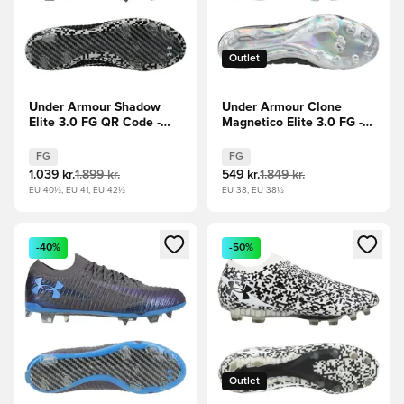
Outlet
Under Armour Shadow
Under Armour Clone
Elite 3.0 FG QR Code -
Magnetico Elite 3.0 FG -
Sort/Hvid
Sort
FG
FG
1.039 kr.
1.899 kr.
549 kr.
1.849 kr.
EU 40½, EU 41, EU 42½
EU 38, EU 38½
Åbner en Modal til at logge ind eller tilmelde dig som medle
Åbner en Modal til at logge i
-40%
-50%
Outlet