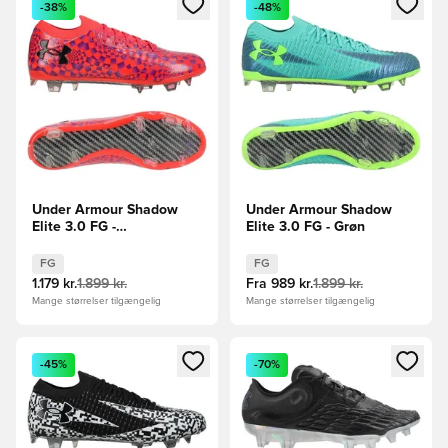
-38%
-48%
Under Armour Shadow
Under Armour Shadow
Elite 3.0 FG -
Elite 3.0 FG - Grøn
Rød/Lilla/Sort
FG
FG
1.179 kr.
1.899 kr.
Fra
989 kr.
1.899 kr.
Mange størrelser tilgængelig
Mange størrelser tilgængelig
Åbner en Modal til at logge ind eller tilmelde dig som medle
Åbner en Modal til at logge i
-45%
-70%