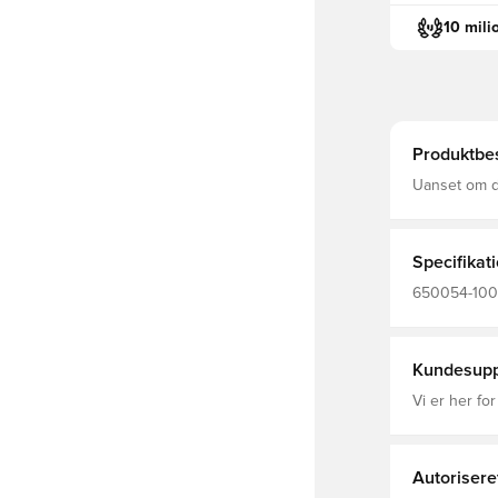
10 mili
Produktbes
Uanset om du
kombinere de
tilpasset di
Specifikat
650054-100,
Fodboldsokk
Kundesupp
Vi er her for
Autorisere