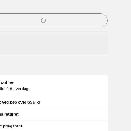
l til at logge ind eller tilmelde dig som medlem
 online
id:
4-6 hverdage
gt ved køb over 699 kr
s returret
t prisgaranti