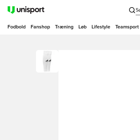
S
Fodbold
Fanshop
Træning
Løb
Lifestyle
Teamsport