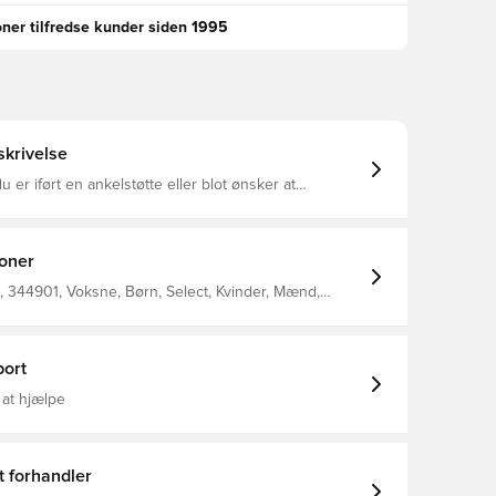
oner tilfredse kunder siden 1995
krivelse
 er iført en ankelstøtte eller blot ønsker at
m med dine yndlings grip socks, så er disss perfekt
ne behov Stoffet er det samme som Selects andre
fodboldsokker Fremstillet i 95% nylon og 5% elastan.
ioner
 344901, Voksne, Børn, Select, Kvinder, Mænd,
er, Hvid
ort
 at hjælpe
t forhandler