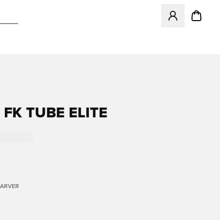
Åbner en Modal ti
 FK TUBE ELITE
FARVER