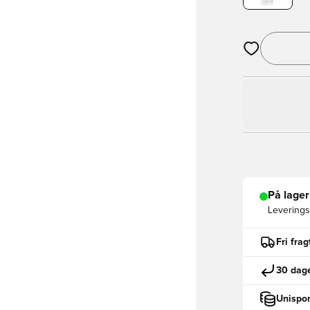
Åbner en Moda
På lager
Leveringst
Fri fra
30 dage
Unispor