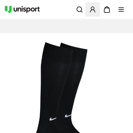
Åbner en Modal til at logge 