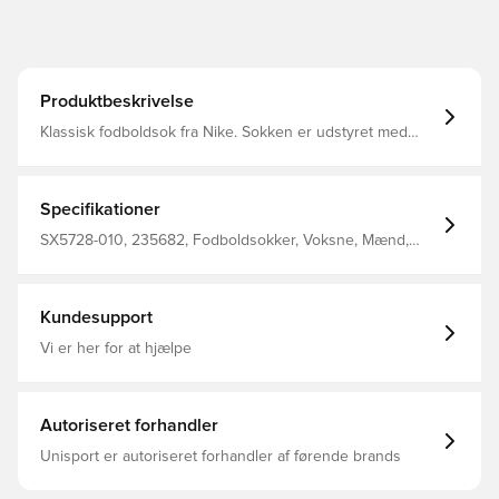
Produktbeskrivelse
Klassisk fodboldsok fra Nike. Sokken er udstyret med
Nike Dri-FIT, som betyder at de har en ventilerende og
præstations-fremmende effekt.
Specifikationer
SX5728-010, 235682, Fodboldsokker, Voksne, Mænd,
Sort, Nike, 100% Textile
Kundesupport
Vi er her for at hjælpe
Autoriseret forhandler
Unisport er autoriseret forhandler af førende brands