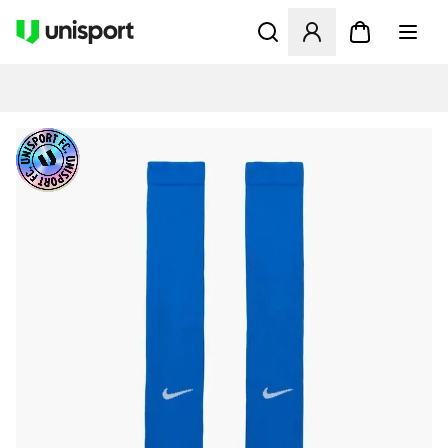
Åbner en Modal til at logge 